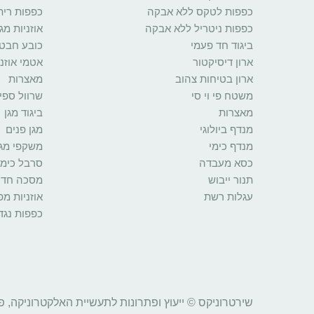
כפפות לטקס ללא אבקה
כפפות רית
כפפות ניטריל ללא אבקה
אוזניות מגן
ביגוד חד פעמי
כובע חבט
ארון דיסיקטור
אטמי אוזני
ארון בטיחות צהוב
מאצרות
משטח פי וי סי
שרוול ספי
מאצרות
ביגוד מגן
מנדף ביולוגי
מגן פנים
מנדף כימי
משקפי מגן
כסא מעבדה
סרבל כימי
תנור ייבוש
מסכה חד 
עגלות רשת
אוזניות מ
כפפות נגד
שירטרוניקס © ייעוץ ופתרונות לתעשיית האלקטרוניקה, פ