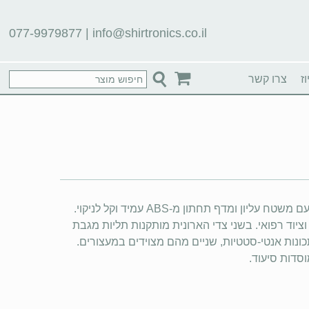
077-9979877
|
info@shirtronics.co.il
ז
צרו קשר
ארונית ליד מיטת חולה ממסגרת פלדה בגוון לבן, עם משטח עליון ומדף תחתון מ-ABS עמיד וקל לניקוי.
וציוד רפואי. בשני צדי הארונית מותקנות תליות מגבת
רבעה גלגלים בקוטר 2 אינץ' עם תכונות אנטי-סטטיות, שניים מהם מצוידים במעצורים.
וסדות סיעוד.