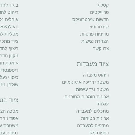
קטלוג
ביגוד לחדר
פרוייקטים
ריהוט לחד
חדשות שירטרוניקס
אוהלים נקי
שירטרוניוז
תא למינאר
מדיניות פרטיות
מטליות לח
הצהרת נגישות
ציוד מתכל
צרו קשר
ריצוף לחדר
ניקיון חדר
אחזקת חדר
ציוד מעבדות
דיספנסרי
ריהוט מעבדה
כיסויי נעל
משטחי דריכה ארגונומיים
שולחן HPL
משטח נגד עייפות
ארונות חומרים מסוכנים
ציוד בט
עגלות
מתכלים למעבדה
מסכה חצי 
ארונות בטיחות
אפוד זוהר
מנדפים למעבדה
משטפת עינ
כפפות מגן
כפפות עב