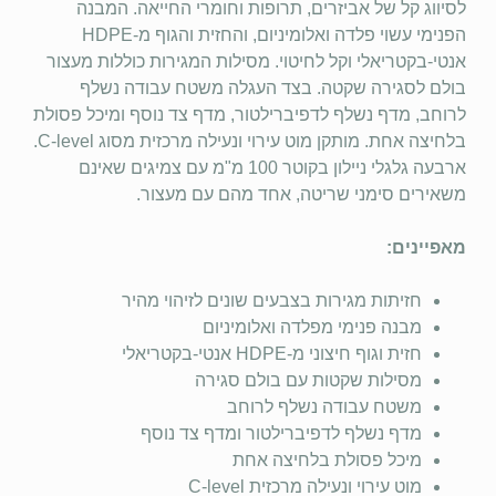
לסיווג קל של אביזרים, תרופות וחומרי החייאה. המבנה
הפנימי עשוי פלדה ואלומיניום, והחזית והגוף מ-HDPE
אנטי-בקטריאלי וקל לחיטוי. מסילות המגירות כוללות מעצור
בולם לסגירה שקטה. בצד העגלה משטח עבודה נשלף
לרוחב, מדף נשלף לדפיברילטור, מדף צד נוסף ומיכל פסולת
בלחיצה אחת. מותקן מוט עירוי ונעילה מרכזית מסוג C-level.
ארבעה גלגלי ניילון בקוטר 100 מ"מ עם צמיגים שאינם
משאירים סימני שריטה, אחד מהם עם מעצור.
מאפיינים:
חזיתות מגירות בצבעים שונים לזיהוי מהיר
מבנה פנימי מפלדה ואלומיניום
חזית וגוף חיצוני מ-HDPE אנטי-בקטריאלי
מסילות שקטות עם בולם סגירה
משטח עבודה נשלף לרוחב
מדף נשלף לדפיברילטור ומדף צד נוסף
מיכל פסולת בלחיצה אחת
מוט עירוי ונעילה מרכזית C-level