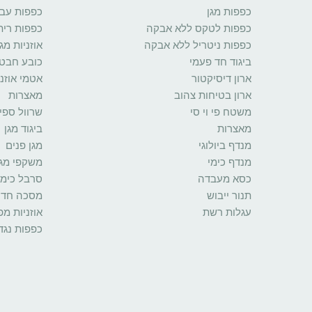
כפפות מגן
כפפות עב
כפפות לטקס ללא אבקה
כפפות רית
כפפות ניטריל ללא אבקה
אוזניות מגן
ביגוד חד פעמי
כובע חבט
ארון דיסיקטור
אטמי אוזני
ארון בטיחות צהוב
מאצרות
משטח פי וי סי
שרוול ספי
מאצרות
ביגוד מגן
מנדף ביולוגי
מגן פנים
מנדף כימי
משקפי מגן
כסא מעבדה
סרבל כימי
תנור ייבוש
מסכה חד 
עגלות רשת
אוזניות מ
כפפות נגד