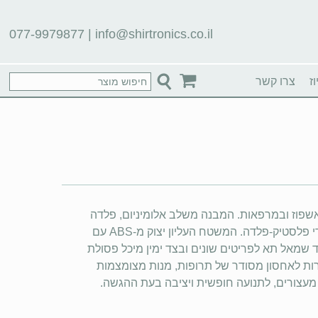
077-9979877
|
info@shirtronics.co.il
ז
צרו קשר
אשפוז ובמרפאות. המבנה משלב אלומיניום, פלדה
ופלסטיק הנדסי ABS, עם תמיכה על ארבעה עמודי פלסטיק-פלדה. המשטח העליון יצוק מ-ABS עם
ה שקופה. בצד שמאל תא לפריטים שונים ובצד ימין מיכל פסולת
 שש מגירות לאחסון מסודר של תרופות, מנות מצומצמות
מעצורים, לתנועה חופשית ויציבה בעת ההגשה.