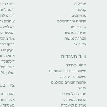
מבצעים
ציוד לחדרי
קטלוג
ביגוד לחדר
פרוייקטים
ריהוט לחד
חדשות שירטרוניקס
אוהלים נקי
שירטרוניוז
תא למינאר
מדיניות פרטיות
מטליות לח
הצהרת נגישות
ציוד מתכל
צרו קשר
ריצוף לחדר
ניקיון חדר
אחזקת חדר
ציוד מעבדות
דיספנסרי
ריהוט מעבדה
כיסויי נעל
משטחי דריכה ארגונומיים
שולחן HPL
משטח נגד עייפות
ארונות חומרים מסוכנים
ציוד בט
עגלות
מתכלים למעבדה
מסכה חצי 
ארונות בטיחות
אפוד זוהר
מנדפים למעבדה
משטפת עינ