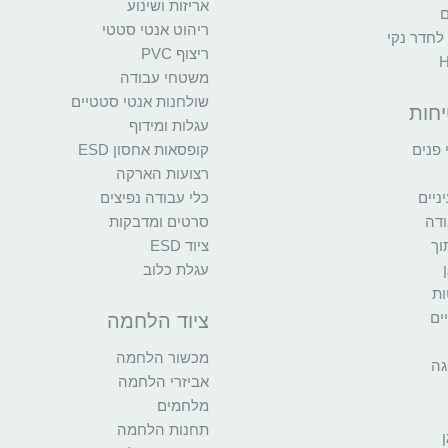
אריזות ושינוע
ם
ריהוט אנטי סטטי
 לחדר נקי
ריצוף PVC
משטחי עבודה
שולחנות אנטי סטטיים
יחות
עגלות ומידוף
פנים
קופסאות אחסון ESD
רצועות הארקה
יים
כלי עבודה נפיצים
ודה
סרטים ומדבקות
וך
ציוד ESD
עגלת כלוב
ות
ים
ציוד הלחמה
מכשור הלחמה
גה
אביזרי הלחמה
מלחמים
תחנות הלחמה