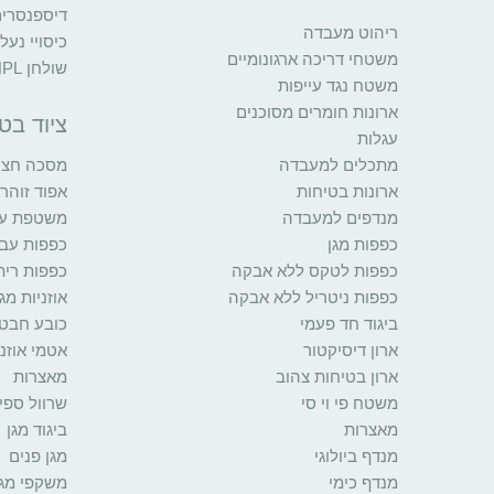
דיספנסרי
ריהוט מעבדה
כיסויי נעל
משטחי דריכה ארגונומיים
שולחן HPL
משטח נגד עייפות
ארונות חומרים מסוכנים
ציוד בט
עגלות
מתכלים למעבדה
מסכה חצי 
ארונות בטיחות
אפוד זוהר
מנדפים למעבדה
משטפת עינ
כפפות מגן
כפפות עב
כפפות לטקס ללא אבקה
כפפות רית
כפפות ניטריל ללא אבקה
אוזניות מגן
ביגוד חד פעמי
כובע חבט
ארון דיסיקטור
אטמי אוזני
ארון בטיחות צהוב
מאצרות
משטח פי וי סי
שרוול ספי
מאצרות
ביגוד מגן
מנדף ביולוגי
מגן פנים
מנדף כימי
משקפי מגן