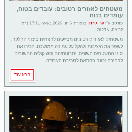
משטחים לאזורים רטובים: עובדים בטוח,
עומדים בנוח
פורסם ע"י
ערן גורדון
בתאריך 6 יוני 2026 בשעה 17:11 | זמן
קריאה: 6 דקות
משטחים לאזורים רטובים מסייעים להפחית סיכוני החלקה,
לשפר את היציבות ולהקל על עמידה ממושכת. הכירו את
סוגי המשטחים השונים, יתרונותיהם והשיקולים החשובים
לבחירה נכונה בהתאם לסביבת העבודה.
קרא עוד