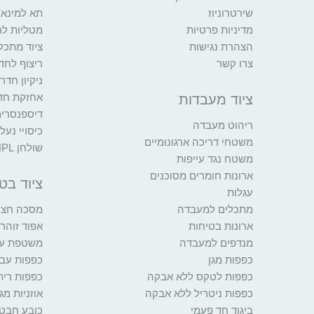
שירטרוניוז
תא למינאר
מדיניות פרטיות
מטליות לח
הצהרת נגישות
ציוד מתכל
צרו קשר
ריצוף לחדר
ניקיון חדר
אחזקת חדר
ציוד מעבדות
דיספנסרי
ריהוט מעבדה
כיסויי נעל
משטחי דריכה ארגונומיים
שולחן HPL
משטח נגד עייפות
ארונות חומרים מסוכנים
ציוד בט
עגלות
מתכלים למעבדה
מסכה חצי 
ארונות בטיחות
אפוד זוהר
מנדפים למעבדה
משטפת עינ
כפפות מגן
כפפות עב
כפפות לטקס ללא אבקה
כפפות רית
כפפות ניטריל ללא אבקה
אוזניות מגן
ביגוד חד פעמי
כובע חבט