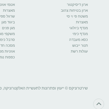
ארון דיסיקטור
אטמי אוזני
ארון בטיחות צהוב
מאצרות
משטח פי וי סי
שרוול ספי
מאצרות
ביגוד מגן
מנדף ביולוגי
מגן פנים
מנדף כימי
משקפי מגן
כסא מעבדה
סרבל כימי
תנור ייבוש
מסכה חד 
עגלות רשת
אוזניות מ
כפפות נגד
שירטרוניקס © ייעוץ ופתרונות לתעשיית האלקטרוניקה, פ