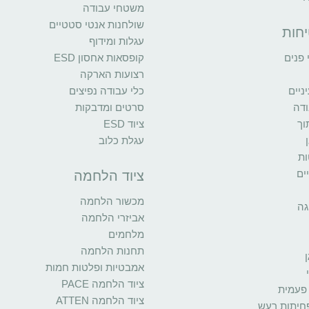
משטחי עבודה
שולחנות אנטי סטטיים
יחות
עגלות ומידוף
פנים
קופסאות אחסון ESD
רצועות הארקה
יים
כלי עבודה נפיצים
ודה
סרטים ומדבקות
וך
ציוד ESD
עגלת כלוב
ות
ים
ציוד הלחמה
מכשור הלחמה
גה
אביזרי הלחמה
מלחמים
תחנות הלחמה
אמבטיות ופלטות חמות
ציוד הלחמה PACE
פעמית
ציוד הלחמה ATTEN
פחיתות רעש