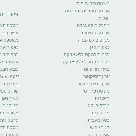
משטח נגד עייפות
ארונות חומרים מסוכנים
ציוד בט
עגלות
מתכלים למעבדה
מסכה חצי 
ארונות בטיחות
אפוד זוהר
מנדפים למעבדה
משטפת עינ
כפפות מגן
כפפות עב
כפפות לטקס ללא אבקה
כפפות רית
כפפות ניטריל ללא אבקה
אוזניות מגן
ביגוד חד פעמי
כובע חבט
ארון דיסיקטור
אטמי אוזני
ארון בטיחות צהוב
מאצרות
משטח פי וי סי
שרוול ספי
מאצרות
ביגוד מגן
מנדף ביולוגי
מגן פנים
מנדף כימי
משקפי מגן
כסא מעבדה
סרבל כימי
תנור ייבוש
מסכה חד 
עגלות רשת
אוזניות מ