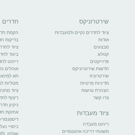
שירטרוניקס
חדרים נ
ציוד לחדרים נקיים ולמעבדות
הקמת חדרי
אודות
בדיקות חד
מבצעים
ציוד לחדרי
קטלוג
ביגוד לחדר
פרוייקטים
ריהוט לחד
חדשות שירטרוניקס
אוהלים נקי
שירטרוניוז
תא למינאר
מדיניות פרטיות
מטליות לח
הצהרת נגישות
ציוד מתכל
צרו קשר
ריצוף לחדר
ניקיון חדר
אחזקת חדר
ציוד מעבדות
דיספנסרי
ריהוט מעבדה
כיסויי נעל
משטחי דריכה ארגונומיים
שולחן HPL