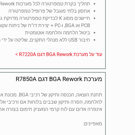
תהליך בקרת טמפרטורה לכל מערכות BGA Rework
אחסון בלתי מוגבל של פרופיל טמפרטורה
חיישנים מסוג K לבדיקת טמפרטורה מדו
PCB או BGA, ו-PC + יצירת דו”ח של ניתוח עקומות באופן אוטומטי
ביטול הלחמה והלחמה אוטומטית
חיבור USB ללא מנהלי התקנים, שליטה על ידי מסוף מחשב
עוד על מערכת BGA Rework דגם R7220A >
מערכת BGA Rework דגם R7850A
תחנת הוצאה, הכנסה ו
להלחמה, הסרה ותיקון שבבים בלוחות אם ורכיבי אל
אינפרה אדום עם לוח קרמי המעניק חימום בצורה אחי
מאפיינים: