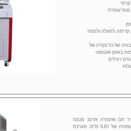
קרמי
פן
 קדימה, למעלה ולמטה
יקת גבוהה של כל נקודה של
זים רעילים
 של רכיבי BGA בעזרת אוויר חם ואינפרה אדום. מכונה
אוטומטית בעלת יכולת חימום וכיוונון ברמת דיוק אופטית של 0.01 מ”מ. מערכת