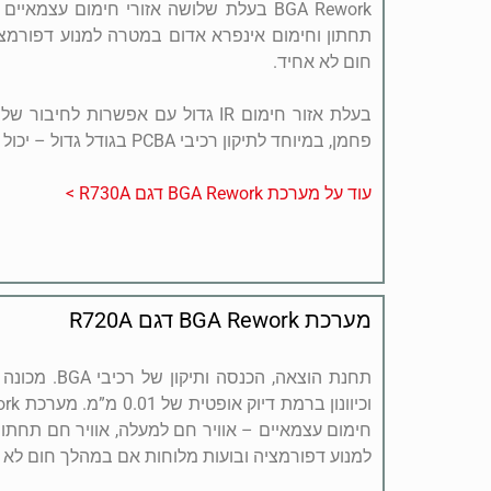
BGA Rework בעלת שלושה אזורי חימום עצמא
תחתון וחימום אינפרא אדום במטרה למנוע דפורמצ
חום לא אחיד.
בעלת אזור חימום IR גדול עם אפשרות לח
פחמן, במיוחד לתיקון רכיבי PCBA בגודל גדול – יכול לכסות 90% מ- PCBA.
עוד על מערכת BGA Rework דגם R730A >
מערכת BGA Rework דגם R720A
תחנת הוצאה, הכנ
חימום עצמאיים – אוויר חם למעלה, אוויר חם תחתו
למנוע דפורמציה ובועות מלוחות אם במהלך חום לא 