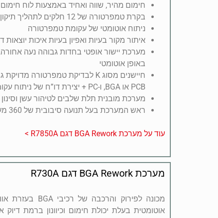
חימום מהיר, שווה ואחיד באמצעות לוח חימום 
בקרת טמפרטורה של 12 חלקים לתהליך תיקון נטול עופרת
ניתוח אוטומטי של עקומת טמפרטורה
איתור מקור בעיות ואפיון בעיות איכות יוצאות דו
מערכת יישור אופטי בחדות גבוהה נעה אחורה,
באופן אוטומטי
חיישנים מסוג K לבדיקת טמפרטורה מדו
PCB או BGA, ו-PC + יצירת דו”ח של ניתוח עקומות באופן אוטומטי
מערכת מובנית תלת שלבים לטיהור עשן וסינון ג
ראש המערכת בעל תנועה סיבובית של 360 מעלות
עוד על מערכת BGA Rework דגם R7850A >
מערכת BGA Rework דגם R730A
מכונה לפירוק והרכבה