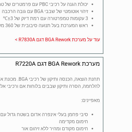
יכולת הגנה על רכיבי PBC עם פרמטרים של טמפרטורה
זיהוי אוטומטי של שבבי BGA עם גובה הרכבה
3 עקומות טמפרטורה עם רמת דיוק של ±3℃
ראש המערכת בעל תנועה סיבובית של 360 מעלות
עוד על מערכת BGA Rework דגם R7830A >
מערכת BGA Rework דגם R7220A
תחנת הוצאה, הכנסה ו
להלחמה, הסרה ותיקון שבבים בלוחות אם ורכיבי אלק
מאפיינים:
סיבי פחמן בעלי אינפרה אדום בשטח גדול ע
חימום מקדימה
חימום מקודם ומהיר ללא זיהום אור