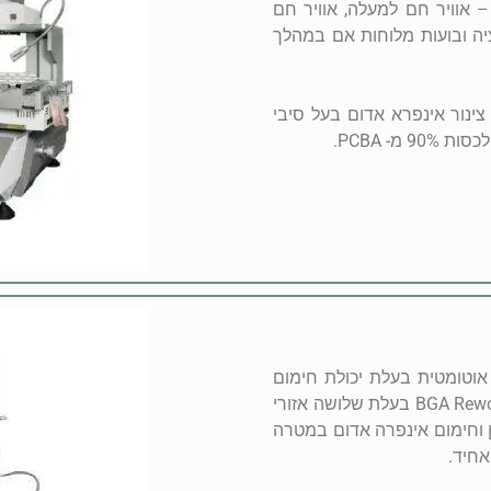
יים – אוויר חם למעלה, אוויר חם
יה ובועות מלוחות אם במהלך
יבור של צינור אינפרא אדום בעל סיבי
סה ותיקון של רכיבי BGA. מכונה אוטומטית בעלת יכולת חימום
וכיוונון ברמת דיוק אופטית של 0.01 מ”מ. מערכת BGA Rework בעלת שלושה אזורי
ן וחימום אינפרה אדום במטרה
אחיד.