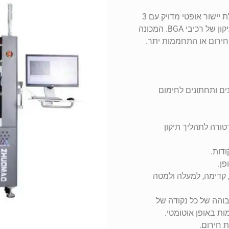
מערכת תפעול אוטומטית מתקדמת לרכיבי BGA בעלת יישור אופטי מדויק עם 3
מחממים בשליטה אמצעית. תחנת הוצאה, הכנסה ותיקון של רכיבי BGA. המכונה
חירום או התחממות יתר.
ים ותחתונים לחימום
ורה לתהליך תיקון
פן.
 קדימה, למעלה ולמטה
יקת גבוהה של כל נקודה של
 חירום.