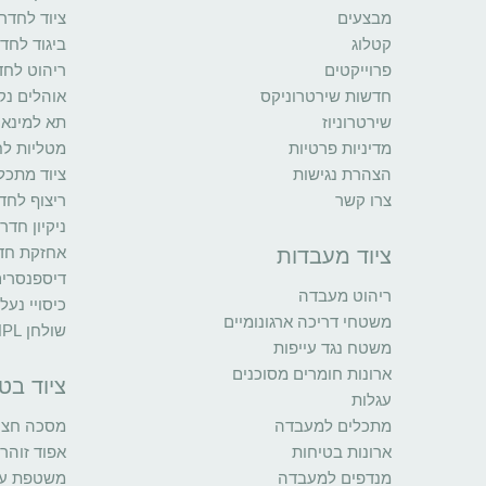
מבצעים
ציוד לחדרי
קטלוג
ביגוד לחדר
פרוייקטים
ריהוט לחד
חדשות שירטרוניקס
אוהלים נקי
שירטרוניוז
תא למינאר
מדיניות פרטיות
מטליות לח
הצהרת נגישות
ציוד מתכל
צרו קשר
ריצוף לחדר
ניקיון חדר
אחזקת חדר
ציוד מעבדות
דיספנסרי
ריהוט מעבדה
כיסויי נעל
משטחי דריכה ארגונומיים
שולחן HPL
משטח נגד עייפות
ארונות חומרים מסוכנים
ציוד בט
עגלות
מתכלים למעבדה
מסכה חצי 
ארונות בטיחות
אפוד זוהר
מנדפים למעבדה
משטפת עינ