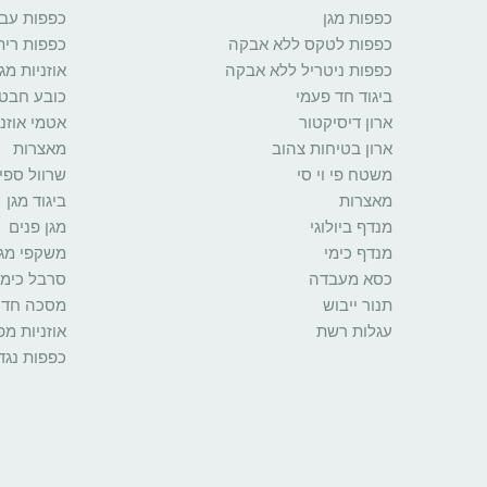
כפפות מגן
כפפות עב
כפפות לטקס ללא אבקה
כפפות רית
כפפות ניטריל ללא אבקה
אוזניות מגן
ביגוד חד פעמי
כובע חבט
ארון דיסיקטור
אטמי אוזני
ארון בטיחות צהוב
מאצרות
משטח פי וי סי
שרוול ספי
מאצרות
ביגוד מגן
מנדף ביולוגי
מגן פנים
מנדף כימי
משקפי מגן
כסא מעבדה
סרבל כימי
תנור ייבוש
מסכה חד 
עגלות רשת
אוזניות מ
כפפות נגד