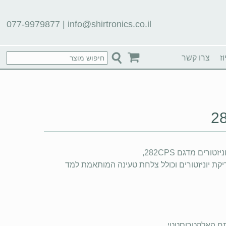
077-9979877
|
info@shirtronics.co.il
ז
צרו קשר
ים מדגם 282CPS,
הינו אביזר עזר למד שטח מדגם 282 לבדיקת יוניזטורים וכולל צלחת טעינה המותאמת למד
ח האלקטרוסטטי.