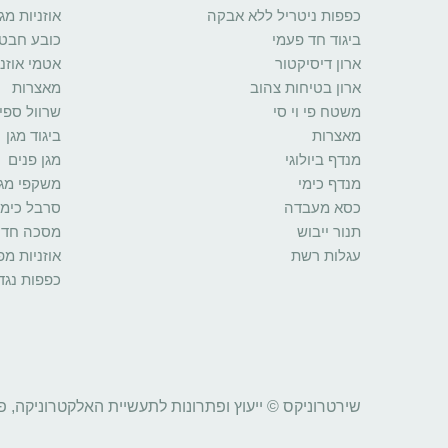
כפפות ניטריל ללא אבקה
אוזניות מגן
ביגוד חד פעמי
כובע חבט
ארון דיסיקטור
אטמי אוזני
ארון בטיחות צהוב
מאצרות
משטח פי וי סי
שרוול ספי
מאצרות
ביגוד מגן
מנדף ביולוגי
מגן פנים
מנדף כימי
משקפי מגן
כסא מעבדה
סרבל כימי
תנור ייבוש
מסכה חד 
עגלות רשת
אוזניות מ
כפפות נגד
שירטרוניקס © ייעוץ ופתרונות לתעשיית האלקטרוניקה, פ