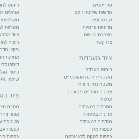
פרוייקטים
ריהוט לחד
חדשות שירטרוניקס
אוהלים נקי
שירטרוניוז
תא למינאר
מדיניות פרטיות
מטליות לח
הצהרת נגישות
ציוד מתכל
צרו קשר
ריצוף לחדר
ניקיון חדר
אחזקת חדר
ציוד מעבדות
דיספנסרי
ריהוט מעבדה
כיסויי נעל
משטחי דריכה ארגונומיים
שולחן HPL
משטח נגד עייפות
ארונות חומרים מסוכנים
ציוד בט
עגלות
מתכלים למעבדה
מסכה חצי 
ארונות בטיחות
אפוד זוהר
מנדפים למעבדה
משטפת עינ
כפפות מגן
כפפות עב
כפפות לטקס ללא אבקה
כפפות רית