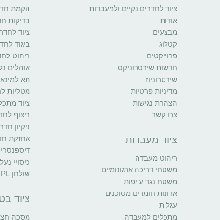
ציוד לחדרים נקיים ולמעבדות
הקמת חדרי
אודות
בדיקות חד
מבצעים
ציוד לחדרי
קטלוג
ביגוד לחדר
פרוייקטים
ריהוט לחד
חדשות שירטרוניקס
אוהלים נקי
שירטרוניוז
תא למינאר
מדיניות פרטיות
מטליות לח
הצהרת נגישות
ציוד מתכל
צרו קשר
ריצוף לחדר
ניקיון חדר
אחזקת חדר
ציוד מעבדות
דיספנסרי
ריהוט מעבדה
כיסויי נעל
משטחי דריכה ארגונומיים
שולחן HPL
משטח נגד עייפות
ארונות חומרים מסוכנים
ציוד בט
עגלות
מתכלים למעבדה
מסכה חצי 