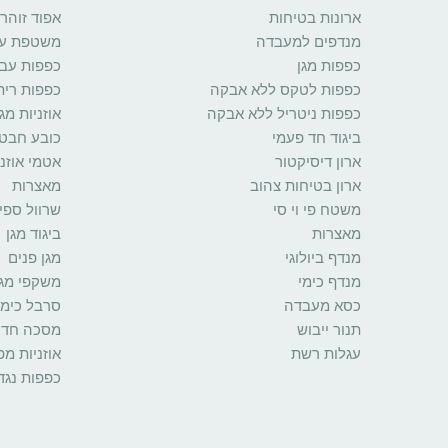
ארונות בטיחות
אפוד זוהר
מנדפים למעבדה
משטפת עינ
כפפות מגן
כפפות עב
כפפות לטקס ללא אבקה
כפפות רית
כפפות ניטריל ללא אבקה
אוזניות מגן
ביגוד חד פעמי
כובע חבט
ארון דיסיקטור
אטמי אוזני
ארון בטיחות צהוב
מאצרות
משטח פי וי סי
שרוול ספי
מאצרות
ביגוד מגן
מנדף ביולוגי
מגן פנים
מנדף כימי
משקפי מגן
כסא מעבדה
סרבל כימי
תנור ייבוש
מסכה חד 
עגלות רשת
אוזניות מ
כפפות נגד