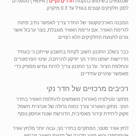
שנמצאים בשימוש בהקמת
חדרים נקיים
( HEPA ) מסוגלים
לסנן חלקיקים קטנים בגודל עד 0.3 מיקרון.
המבנה הארכיטקטוני של החדר צריך לאפשר נתיב פתוח
לזרימת האוויר. אם זרימת האוויר מוגבלת, נוצר ערבול אשר
גורם לתנועת החלקיקים הלא רצויים.
כבר בשלב התכנון חשוב לקחת בחשבון שייתכן כי בעתיד
הדרישות ישתנו וחדר נקי יזדקק להרחבה, שינוי הפרמטרים
והחלפת הציוד. על כך התכנון צריך להיות גמיש מספיק כדי
מאפשר שינויים עתידיים.
רכיבים מרכזיים של חדר נקי
מתקני ונטילציה (אוורור) משמשים להחלפת האוויר בחדר
הנקי. מתקן האוורור צורך כמות גדולה של אנרגיית חשמל
וזקוק ליחידת קירור מאסיבית, הדורשת שטח אחסון נוסף.
לחץ אוויר סטטי, המתקיים בחדר נקי, גבוה יותר מלחץ אוויר
אטמוספרי והוא מונע חדירה של תנועת האוויר מבחוץ.