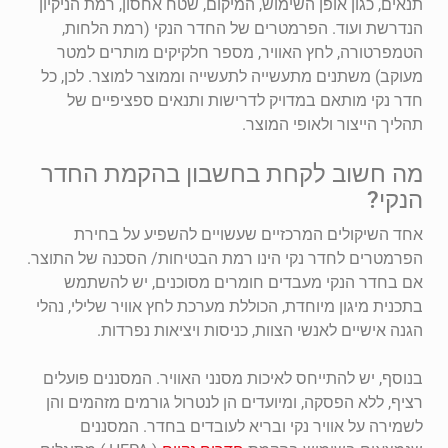
תנאים, כגון אופן השימוש, המיקום, שטח אחסון, רמת הניקיון
הנדרשת ועוד. הפרמטרים של החדר הנקי (רמת הלחות,
הטמפרטורה, לחץ האוויר, מספר חלקיקים מותרים למטר
מעוקב) משתנים מתעשייה לתעשייה וממוצר למוצר. לכן, כל
חדר נקי מותאם במדויק לדרישות ותנאים ספציפיים של
תהליך הייצור ולאופי המוצר.
מה חשוב לקחת בחשבון בהקמת החדר
הנקי?
אחד השיקולים המרכזיים שעשויים להשפיע על בחירת
הפרמטרים לחדר נקי הינו רמת הבטיחות/ הסכנה של התוצר.
אם בחדר הנקי מעבדים חומרים מסוכנים, יש להשתמש
בתכנית מיגון מיוחדת, הכוללת מערכת לחץ אוויר שלילי, נהלי
הגנה אישיים לאנשי הצוות, כניסות ויציאות נפרדות.
בנוסף, יש להתייחס לאיכות מסנני האוויר. המסננים פועלים
רציף, ללא הפסקה, ומיועדים הן לנטרול גורמים מזהמים והן
לשמירה על אוויר נקי ובריא לעובדים בחדר. המסננים