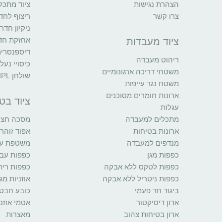
הצהרת נגישות
ציוד מתכל
צרו קשר
ריצוף לחדר
ניקיון חדר
אחזקת חדר
ציוד מעבדות
דיספנסרי
ריהוט מעבדה
כיסויי נעל
משטחי דריכה ארגונומיים
שולחן HPL
משטח נגד עייפות
ארונות חומרים מסוכנים
ציוד בט
עגלות
מתכלים למעבדה
מסכה חצי 
ארונות בטיחות
אפוד זוהר
מנדפים למעבדה
משטפת עינ
כפפות מגן
כפפות עב
כפפות לטקס ללא אבקה
כפפות רית
כפפות ניטריל ללא אבקה
אוזניות מגן
ביגוד חד פעמי
כובע חבט
ארון דיסיקטור
אטמי אוזני
ארון בטיחות צהוב
מאצרות