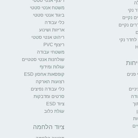
ריצוף אנטי סטטי
ה
משטח אנטי סטטי
 נקי
ביגוד אנטי סטטי
ים נקיים
כלי עבודה
ים נקיים
אריזות ושינוע
ם
ריהוט אנטי סטטי
 לחדר נקי
ריצוף PVC
משטחי עבודה
שולחנות אנטי סטטיים
יחות
עגלות ומידוף
פנים
קופסאות אחסון ESD
רצועות הארקה
יים
כלי עבודה נפיצים
ודה
סרטים ומדבקות
וך
ציוד ESD
עגלת כלוב
ות
ים
ציוד הלחמה