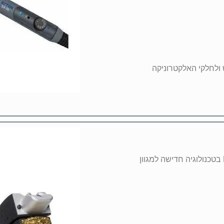
תחנת הלחמה ADS200 AccuDrive של חברת PACE בטכנולוגיה חדישה למגוון