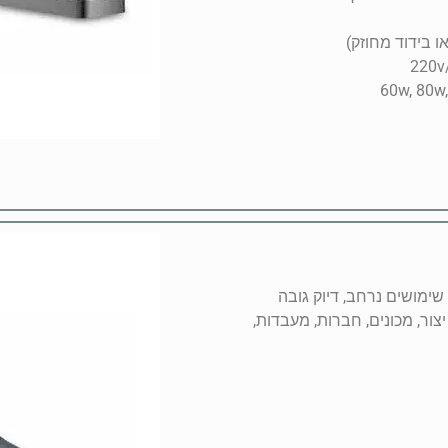
יטלית (מלחם) מדגם SA 50 למגוון שימושים נרחב, דיוק גובה
ור, מכונים, חברות, מעבדות,