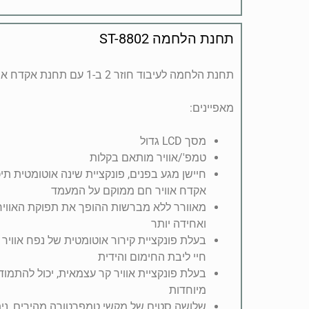
תחנת הלחמה ST-8802
תחנת הלחמה לעיבוד חוזר 2 ב-1 עם תחנת אקדח אוויר חם של ברזל מלחם.
מאפיינים:
מסך LCD גדול
טמפ'/אוויר מותאם בקלות
חיישן מגע בפנים, פונקציית שינה אוטומטית ת
אקדח אוויר חם ממוקם על המעמד
מאוורר ללא מברשות ההופך את תפוקת האוויר 
ואחידה יותר
בעלת פונקציית קירור אוטומטית של נפח אוויר ג
חיי ליבת החימום והידית
בעלת פונקציית אוויר קר עצמאית, יכול להתמו
מיוחדות
שלושה סטים של מקשי טמפרטורה מהירים, נית