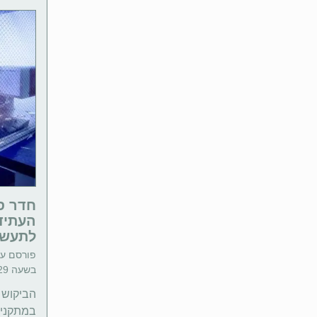
חדר ס
העתיד
לתעשי
פורסם ע"
בשעה 12:29 | זמן קריאה: 4 דקות
הביקוש 
במתקנים