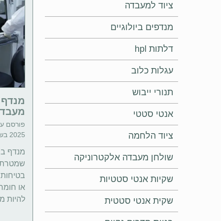
ציוד למעבדה
מנדפים ביולוגיים
דלתות hpl
עגלות כלוב
תנורי ייבוש
מנדף ב
מעבדה
אנטי סטטי
פורסם ע"
ציוד הלחמה
2025 בשעה 03:00 | זמן קריאה: 4 דקות
מנדף ביו
שולחן מעבדה אלקטרוניקה
שמטרתו 
בטיחותם
שקיות אנטי סטטיות
או חומרי
להיות מז
שקית אנטי סטטית