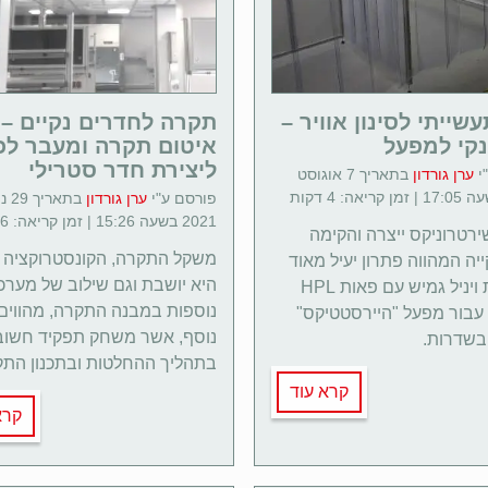
עשייתי לסינון אוויר –
תקרה לחדרים נקיים –
נקי למפעל
איטום תקרה ומעבר לכ
ליצירת חדר סטרילי
י
ערן גורדון
בתאריך 7 אוגוסט
פורסם ע"י
ערן גורדון
בתאר
2021 בשעה 15:26 | זמן קריאה: 6 דקות
רטרוניקס ייצרה והקימה
משקל התקרה, הקונסטרוקציה 
יה המהווה פתרון יעיל מאוד
היא יושבת וגם שילוב של מערכ
ומשלבת ויניל גמיש עם פאות HPL
נוספות במבנה התקרה, מהווים
עבור מפעל "היירסטטיקס"
נוסף, אשר משחק תפקיד חשוב
בשדרות.
בתהליך ההחלטות ובתכנון התק
קרא עוד
קרא