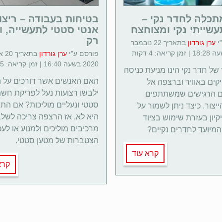
תכלה לחדר נקי –
בטיחות בעבודה – ריצו
עשייתי נקי ומצוחצח
אנטי סטטי לתעשייה, ו
רק
י
ערן גורדון
בתאריך 22 נובמבר
פורסם ע"י
ערן גורדון
בתאר
2020 בשעה 16:40 | זמן קריאה: 5 דקות
של חדר נקי הינו מניעת כניסה
האם האנשים אשר דורכים על ה
קים באוויר וברצפה אל
ילבשו רצועות נעל לפריקת חש
ם הרגישים שמשתתפים
סטטי ונעליים מוליכות? אם הת
יצור. כיצד ניתן לשמור על
היא לא, אז הרצפה צריכה לשל
יון בעזרת שימוש בציוד
מרכיבים מוליכים ולמנוע או לע
מיועד לחדרים נקיים?
הצטברות של מטען סטטי.
קרא עוד
קרא