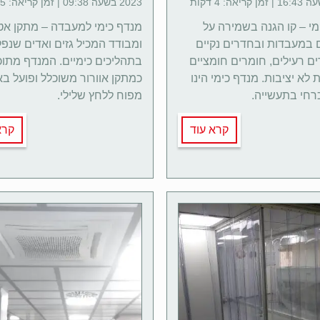
2023 בשעה 09:38 | זמן קריאה: 5 דקות
מי – קו הגנה בשמירה על
מנדף כימי למעבדה – מתקן אט
 במעבדות ובחדרים נקיים
ומבודד המכיל גזים ואדים שנפ
ים רעילים, חומרים חומציים
בתהליכים כימיים. המנדף מתוכ
 לא יציבות. מנדף כימי הינו
כמתקן אוורור משוכלל ופועל ב
רחי בתעשייה.
מפוח ללחץ שלילי.
קרא עוד
קרא