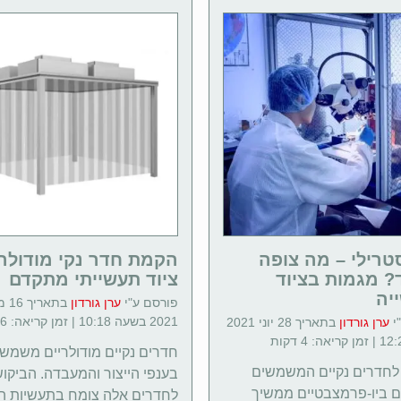
טרילי – מה צופה
הקמת חדר נקי מודולרי
? מגמות בציוד
ציוד תעשייתי מתקדם
יה
פורסם ע"י
ערן גורדון
בתארי
2021 בשעה 10:18 | זמן קריאה: 6 דקות
י
ערן גורדון
בתאריך 28 יוני 2021
חדרים נקיים מודולריים משמשי
לחדרים נקיים המשמשים
בענפי הייצור והמעבדה. הביקו
 ביו-פרמצבטיים ממשיך
לחדרים אלה צומח בתעשיות ה