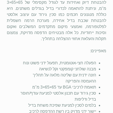
להבטחת דיוק ואחידות עד לגודל מקסימלי של 65×65×3
מ"מ, וניתנת להתאמה לכדורי בדיל בגדלים משתנים. היא
כוללת מנגנונים חכמים כמו סכין גירוד עם עיצוב אלסטי
להבטחת שכבת בדיל אחידה, מערכת הרמה חשמלית
לפלטפורמה, ואמצעי מיקום מתקדמים המשלבים ואקום
וסיכות ייחודיות. כל אלה מבטיחים הדפסה מדויקת, צמצום
תקלות והעלאת אחוזי ההצלחה בתהליך.
מאפיינים:
הפעלה חצי-אוטומטית, תפעול ידני פשוט ונוח
מבנה שולחני קומפקטי וקל לנשיאה
הזנה ידנית עם שליטה מלאה על תהליך
ההעמסה והפריקה
תואמת לרכיבי BGA עד 65×65×3 מ"מ
סכין גירוד עם תכנון אלסטי למניעת עודף/חוסר
בדיל ודליפות
בלמים לסכין למניעת שפיכת משחת בדיל
יישור ידני מדויק בין רשת ההדפסה לרכיב