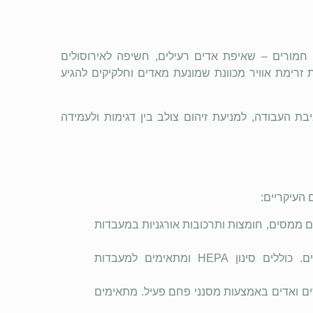
מורים – שאיפת אדים רעילים, חשיפה לאירוסולים
 זרימת אוויר מכוונת שמונעת מאדים וחלקיקים להגיע
ת העבודה, למניעת זיהום צולב בין דגימות ולעמידה
 העיקריים:
ם ממסים, חומצות ותרכובות אורגניות במעבדות
– מספקים הגנה מפני חשיפה לגורמים ביולוגיים. כוללים סינון HEPA ומתאימים למעבדות
זים ואדים באמצעות מסנני פחם פעיל. מתאימים