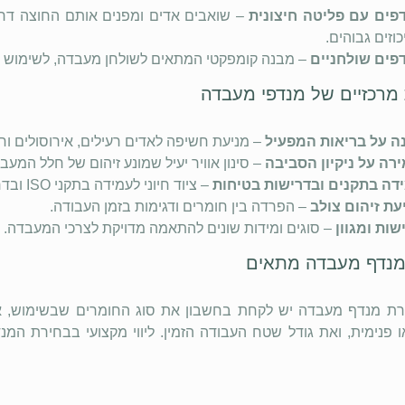
פים עם פליטה חיצונית
– שואבים אדים ומפנים אותם החוצה דר
וזים גבוהים.
פים שולחניים
– מבנה קומפקטי המתאים לשולחן מעבדה, לשימוש ב
 מרכזיים של מנדפי מעבדה
ה על בריאות המפעיל
– מניעת חשיפה לאדים רעילים, אירוסולים וח
רה על ניקיון הסביבה
– סינון אוויר יעיל שמונע זיהום של חלל המעב
דה בתקנים ובדרישות בטיחות
– ציוד חיוני לעמידה בתקני ISO ובדרישות רגולטוריות.
עת זיהום צולב
– הפרדה בין חומרים ודגימות בזמן העבודה.
שות ומגוון
– סוגים ומידות שונים להתאמה מדויקת לצרכי המעבדה.
מנדף מעבדה מתאים
ת מנדף מעבדה יש לקחת בחשבון את סוג החומרים שבשימוש, את ר
או פנימית, ואת גודל שטח העבודה הזמין. ליווי מקצועי בבחירת 