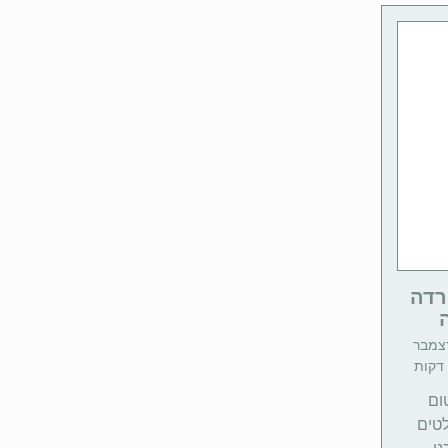
רדה
יך 18 דצמבר
ום
לטים