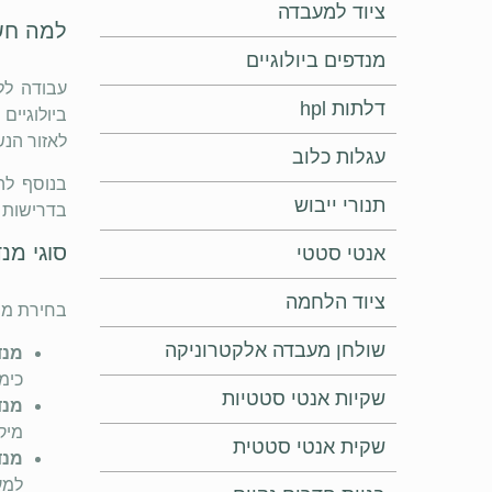
ציוד למעבדה
למה חש
מנדפים ביולוגיים
עבודה לל
דלתות hpl
ביולוגיים
לאזור הנש
עגלות כלוב
בנוסף לה
תנורי ייבוש
בדרישות ת
סוגי מנ
אנטי סטטי
ציוד הלחמה
בחירת מנד
שולחן מעבדה אלקטרוניקה
מנד
כימ
שקיות אנטי סטטיות
מנד
מיקר
שקית אנטי סטטית
מנד
למע