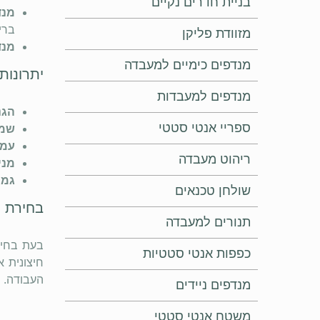
בניית חדרים נקיים
מנד
בריכ
מזוודת פליקן
מנד
מנדפים כימיים למעבדה
יתרונות
מנדפים למעבדות
הגנ
ספריי אנטי סטטי
שמי
עמי
ריהוט מעבדה
מני
גמי
שולחן טכנאים
בחירת 
תנורים למעבדה
בעת בחיר
כפפות אנטי סטטיות
חיצונית 
העבודה.
מנדפים ניידים
משטח אנטי סטטי