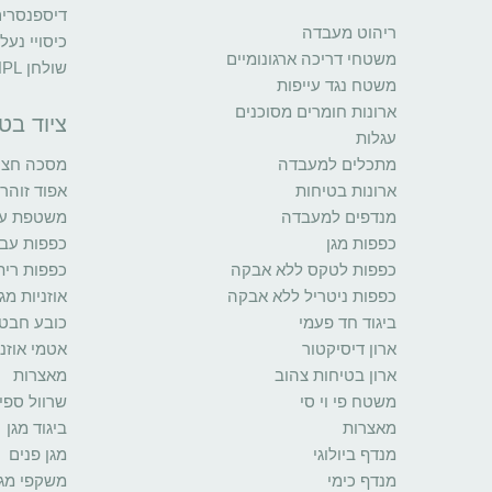
דיספנסרי
ריהוט מעבדה
כיסויי נעל
משטחי דריכה ארגונומיים
שולחן HPL
משטח נגד עייפות
ארונות חומרים מסוכנים
ציוד בט
עגלות
מתכלים למעבדה
מסכה חצי 
ארונות בטיחות
אפוד זוהר
מנדפים למעבדה
משטפת עינ
כפפות מגן
כפפות עב
כפפות לטקס ללא אבקה
כפפות רית
כפפות ניטריל ללא אבקה
אוזניות מגן
ביגוד חד פעמי
כובע חבט
ארון דיסיקטור
אטמי אוזני
ארון בטיחות צהוב
מאצרות
משטח פי וי סי
שרוול ספי
מאצרות
ביגוד מגן
מנדף ביולוגי
מגן פנים
מנדף כימי
משקפי מגן