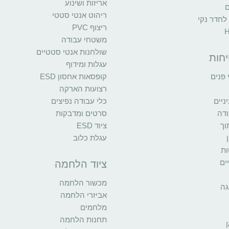
אריזות ושינוע
ם
ריהוט אנטי סטטי
 לחדר נקי
ריצוף PVC
משטחי עבודה
שולחנות אנטי סטטיים
יחות
עגלות ומידוף
פנים
קופסאות אחסון ESD
רצועות הארקה
יים
כלי עבודה נפיצים
ודה
סרטים ומדבקות
וך
ציוד ESD
עגלת כלוב
ות
ים
ציוד הלחמה
מכשור הלחמה
גה
אביזרי הלחמה
מלחמים
תחנות הלחמה