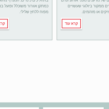
 של מדענים מפני אורגניזמים
בתהליכים כימיים. המנדף מתוכ
ם ממקור ביולוגי שעשויים
כמתקן אוורור משוכלל ופועל ב
יקים או מזהמים.
מפוח ללחץ שלילי.
קרא עוד
קרא