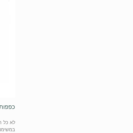
כפפות 
לא כל ת
במשימות