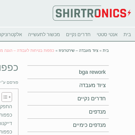
בית
אנטי סטטי
חדרים נקיים
מכשור לתעשייה
אלקטרוניקה
בית
»
ציוד מעבדה – שירטרוניוז
»
כפפות בטיחות לעבודה – הגנה מ
כפפו
bga rework
פורסם ע"י
ציוד מעבדה
חדרים נקיים
התפקיד
מנדפים
כפפות 
דייקנו
מנדפים כימיים
כפפות 