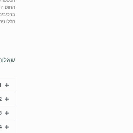
הכפפות 
ברכיבים
הללו נית
שאלות
1. האם הכפפות מגינות גם מפני חי
2. האם ניתן להשתמש באותן כפפות
3. איך בוחרים מידה נכונה של 
4. האם כפפות יכולות לגרו