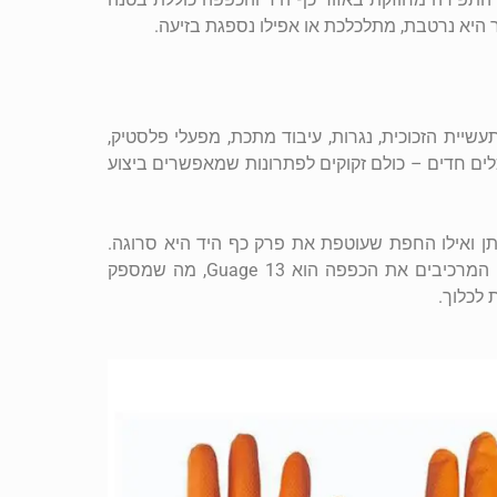
היא נרטבת, מתלכלכת או אפילו נספגת בזיעה.
יית הזכוכית, נגרות, עיבוד מתכת, מפעלי פלסטיק,
ים חדים – כולם זקוקים לפתרונות שמאפשרים ביצוע
ה פוליאוריתן ואילו החפת שעוטפת את פרק כף היד היא סרוגה.
המבנה הזה מעניק אחיזה טובה ונוחה וגם מונע החלקה. העובי של הסיבים המרכיבים את הכפפה הוא Guage 13, מה שמספק
 לכלוך.