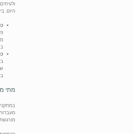
ולעיתים
היום. בי
כפ
פו
ממ
בה
כפ
בע
של
בס
מתי מ
במתקנים
מעבדות 
מורגשת ע