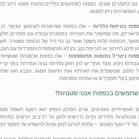
 גם לחומרים שונים. כפפות לשימושים כלליים נותנות מענה רחב 
ן האפשרויות ניתן למצוא:
פות בטיחות כלליות
– אלו כפפות שמיועדות לשימוש יומיומי. הן
ליאוריתן, מה שמשפר את האחיזה במסגרת עבודה עם חומרים חלקלק
ושך, הכפפות קלות משקל ואזור גב כף היד של הכפפה מאוורר. חשו
ן סיכון לחיתוך או לגרימת נקב והן לא מותאמות להתמודדות עם חום,
פות ניטריל כתומות מחוספסות
– אלו כפפות אלסטיות שעשויות 
בודות ניקיון. מצד אחד יש להן חוזק מתיחה גבוה ועמידות בפני ק
 יהלום, שמשפרת את האחיזה ואת רגישות המגע. הצבע העז שלהן 
ימון בעלי תפקידים או עמדות מסוימות.
שתמשים בכפפות אנטי סטטיות?
 תעשייתיים מסוימים, גורם הסיכון הנפוץ הוא דווקא חשמל סטט
טכנולוגיות וחדרים נקיים נדרשים להגן על רכיבים רגישים במיו
ל ידי הגוף האנושי – עלולה לגרום לנזק שיכול להשפיע על תפקוד המ