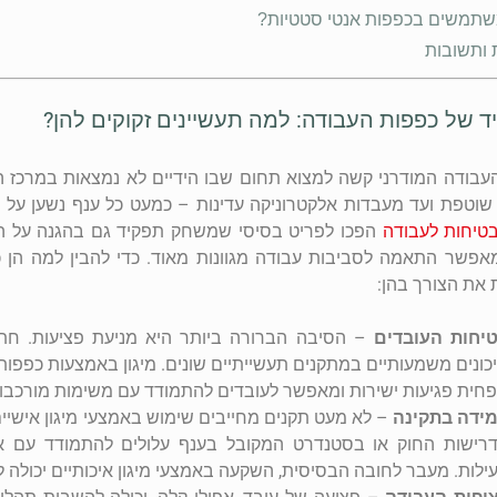
שתמשים בכפפות אנטי סטטיות?
 ותשובות
 של כפפות העבודה: למה תעשיינים זקוקים להן?
עבודה המודרני קשה למצוא תחום שבו הידיים לא נמצאות במרכז ה
שוטפת ועד מעבדות אלקטרוניקה עדינות – כמעט כל ענף נשען על עב
טיחות לעבודה
הפכו לפריט בסיסי שמשחק תפקיד גם בהגנה על הע
פשר התאמה לסביבות עבודה מגוונות מאוד. כדי להבין למה הן כל
 את הצורך בהן:
יחות העובדים
– הסיבה הברורה ביותר היא מניעת פציעות. חתכי
כונים משמעותיים במתקנים תעשייתיים שונים. מיגון באמצעות כפפות מת
חית פגיעות ישירות ומאפשר לעובדים להתמודד עם משימות מורכבות
ידה בתקינה
– לא מעט תקנים מחייבים שימוש באמצעי מיגון אישיים, 
רישות החוק או בסטנדרט המקובל בענף עלולים להתמודד עם אישו
ילות. מעבר לחובה הבסיסית, השקעה באמצעי מיגון איכותיים יכולה ל