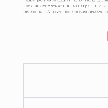
 מוליכים, במטרה להפחית הצטברות של מטען חשמלי.
ר בכפפה במרווחים שיכולים לעמוד על 5 מ"מ או 10 מ"מ. אפשר לבחור בין דגם מחוספס שמציע אחיזה טובה יותר
טוב, אלסטיות ועמידות גבוהה. מעבר לכך, את הכפפות