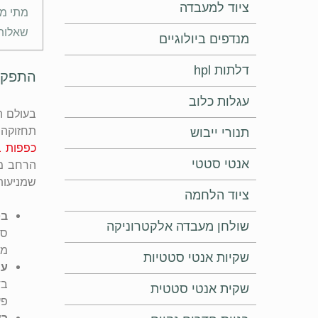
ציוד למעבדה
מתי מ
שאלות
מנדפים ביולוגיים
דלתות hpl
התפקיד
עגלות כלוב
בעולם ה
תחזוקה 
תנורי ייבוש
כפפות ב
אנטי סטטי
הרחב מא
שמניעות
ציוד הלחמה
בט
שולחן מעבדה אלקטרוניקה
סי
מפ
שקיות אנטי סטטיות
עמ
בד
שקית אנטי סטטית
פע