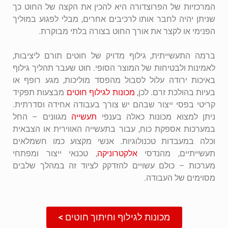
המרכזיות של הפרוצדורה היא להכין את הקצה של החוט כך
שניתן יהיה לחבר אותו לרכיבים אחרים, מבלי לפגוע במוליך
הפנימי או לקצר את אורך החוט בצורה בלתי מבוקרת.
ברמה התעשייתית, גילוף מדויק של חוטים תורם ליציבות,
לאמינות ולבטיחות של המוצר הסופי. חוט שעבר תהליך גילוף
באיכות ירודה עלול לסבול מהפסד מוליכות, מגע רופף או
בעיות בהולכת זרם. לכן,
מכונות לגילוף חוטים
מבצעות תפקיד
קריטי בפסי ייצור שבהם יש צורך בעבודה אחידה וסדרתית.
ניתן למצוא מכונות כאלה בענפי
תעשייה
מגוונים – החל
במערכות אספקת כוח, עבור בתעשייה האווירית או הצבאית
וכלה במעבדות טכנולוגיות. אנשי מקצוע כמו חשמלאים
תעשייתיים, מהנדסי
אלקטרוניקה
, טכנאי ייצור ומפתחי
מערכות – כולם עשויים להזדקק לציוד זה במהלך שלבים
מסוימים של העבודה.
מכונות לגילוף וחיתוך חוטים >