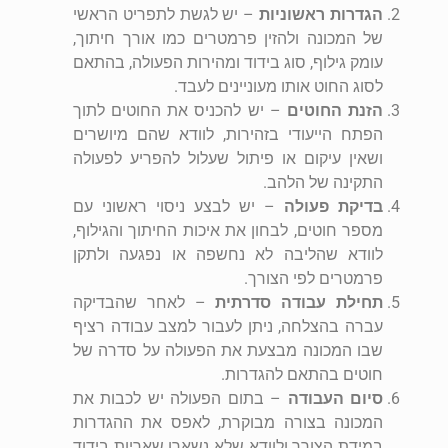
הגדרות ראשוניות
– יש לגשת לתפריט הראשי
של המכונה ולהזין פרמטרים כמו אורך חיתוך,
עומק גילוף, סוג בידוד ומהירות הפעולה, בהתאם
לסוג החוט אותו מעוניינים לעבד.
הזנת החוטים
– יש להכניס את החוטים לתוך
הפתח הייעודי בזהירות, לוודא שהם מיושרים
ושאין עיקום או פיתול שעלול להפריע לפעולה
התקינה של הלהב.
בדיקת פעולה
– יש לבצע ניסוי ראשוני עם
מספר חוטים, לבחון את איכות החיתוך והגילוף,
לוודא שהליבה לא נחשפה או נפגעה ולתקן
פרמטרים לפי הצורך.
תחילת עבודה סדרתית
– לאחר שהבדיקה
עברה בהצלחה, ניתן לעבור למצב עבודה רציף
שבו המכונה מבצעת את הפעולה על סדרה של
חוטים בהתאם להגדרות.
סיום העבודה
– בתום הפעולה יש לכבות את
המכונה בצורה מבוקרת, לאפס את ההגדרות
במידת הצורך ולוודא שלא נשארו שאריות בידוד