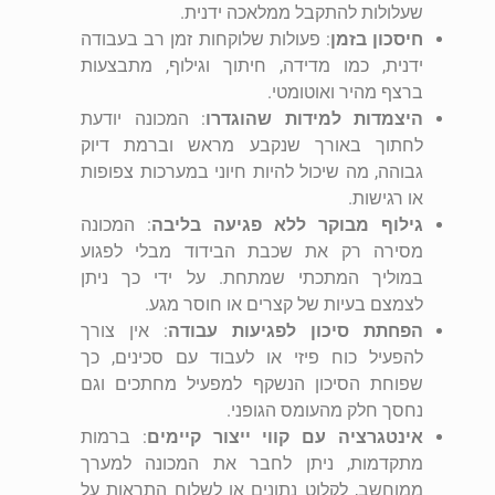
שעלולות להתקבל ממלאכה ידנית.
חיסכון בזמן
: פעולות שלוקחות זמן רב בעבודה
ידנית, כמו מדידה, חיתוך וגילוף, מתבצעות
ברצף מהיר ואוטומטי.
היצמדות למידות שהוגדרו
: המכונה יודעת
לחתוך באורך שנקבע מראש וברמת דיוק
גבוהה, מה שיכול להיות חיוני במערכות צפופות
או רגישות.
גילוף מבוקר ללא פגיעה בליבה
: המכונה
מסירה רק את שכבת הבידוד מבלי לפגוע
במוליך המתכתי שמתחת. על ידי כך ניתן
לצמצם בעיות של קצרים או חוסר מגע.
הפחתת סיכון לפגיעות עבודה
: אין צורך
להפעיל כוח פיזי או לעבוד עם סכינים, כך
שפוחת הסיכון הנשקף למפעיל מחתכים וגם
נחסך חלק מהעומס הגופני.
אינטגרציה עם קווי ייצור קיימים
: ברמות
מתקדמות, ניתן לחבר את המכונה למערך
ממוחשב, לקלוט נתונים או לשלוח התראות על