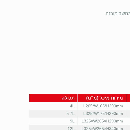
 מחשב מובנה
מידות מיכל (מ"מ)
תכולה
4L
L265*W165*H290mm
5.7L
L325*W175*H290mm
9L
L325×W265×H290mm
12L
L325×W265×H340mm