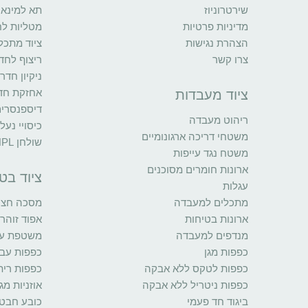
שירטרוניוז
תא למינאר
מדיניות פרטיות
מטליות לח
הצהרת נגישות
ציוד מתכל
צרו קשר
ריצוף לחדר
ניקיון חדר
אחזקת חדר
ציוד מעבדות
דיספנסרי
ריהוט מעבדה
כיסויי נעל
משטחי דריכה ארגונומיים
שולחן HPL
משטח נגד עייפות
ארונות חומרים מסוכנים
ציוד בט
עגלות
מתכלים למעבדה
מסכה חצי 
ארונות בטיחות
אפוד זוהר
מנדפים למעבדה
משטפת עינ
כפפות מגן
כפפות עב
כפפות לטקס ללא אבקה
כפפות רית
כפפות ניטריל ללא אבקה
אוזניות מגן
ביגוד חד פעמי
כובע חבט