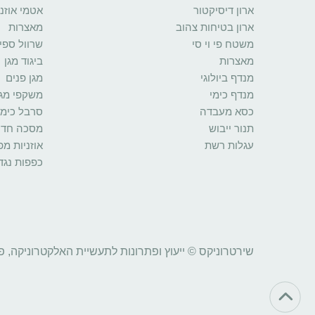
ארון דיסיקטור
אטמי אוזני
ארון בטיחות צהוב
מאצרות
משטח פי וי סי
שרוול ספי
מאצרות
ביגוד מגן
מנדף ביולוגי
מגן פנים
מנדף כימי
משקפי מגן
כסא מעבדה
סרבל כימי
תנור ייבוש
מסכה חד 
עגלות רשת
אוזניות מ
כפפות נגד
שירטרוניקס © ייעוץ ופתרונות לתעשיית האלקטרוניקה, פ