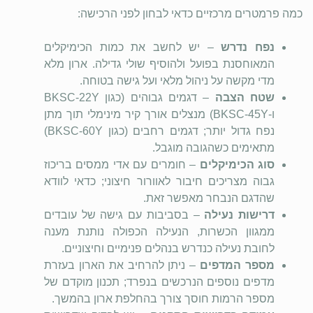
כמה פרמטרים מרכזיים כדאי לבחון לפני הרכישה:
נפח נדרש
– יש לחשב את כמות הכימיקלים
המאוחסנת בפועל ולהוסיף שולי גדילה. ארון מלא
מדי מקשה על ניהול מלאי ועל גישה בטוחה.
שטח הצבה
– דגמים גבוהים (כגון
BKSC-22Y
ו-
BKSC-45Y
) מנצלים אורך קיר מינימלי תוך מתן
נפח גדול יותר; דגמים רחבים (כגון
BKSC-60Y
)
מתאימים כשהגובה מוגבל.
סוג הכימיקלים
– חומרים עם אדי ממסים בריכוז
גבוה מצריכים חיבור לאוורור חיצוני; כדאי לוודא
שהדגם הנבחר מאפשר זאת.
דרישות נעילה
– בסביבות עם גישה של עובדים
ממגוון הכשרות, הנעילה הכפולה נותנת מענה
לחובת נעילה כנדרש בנהלים פנימיים וחיצוניים.
מספר המדפים
– ניתן להרחיב את הארון בעזרת
מדפים נוספים הנרכשים בנפרד; תכנון מוקדם של
מספר הרמות חוסך צורך בהחלפת ארון בהמשך.