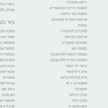
ריהוט מעבדה
כיסויי נעל
משטחי דריכה ארגונומיים
שולחן HPL
משטח נגד עייפות
ארונות חומרים מסוכנים
ציוד בט
עגלות
מתכלים למעבדה
מסכה חצי 
ארונות בטיחות
אפוד זוהר
מנדפים למעבדה
משטפת עינ
כפפות מגן
כפפות עב
כפפות לטקס ללא אבקה
כפפות רית
כפפות ניטריל ללא אבקה
אוזניות מגן
ביגוד חד פעמי
כובע חבט
ארון דיסיקטור
אטמי אוזני
ארון בטיחות צהוב
מאצרות
משטח פי וי סי
שרוול ספי
מאצרות
ביגוד מגן
מנדף ביולוגי
מגן פנים
מנדף כימי
משקפי מגן
כסא מעבדה
סרבל כימי