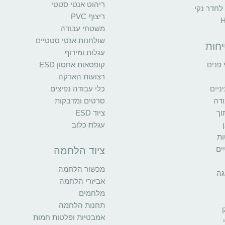
ריהוט אנטי סטטי
 לחדר נקי
ריצוף PVC
משטחי עבודה
שולחנות אנטי סטטיים
יחות
עגלות ומידוף
פנים
קופסאות אחסון ESD
רצועות הארקה
יים
כלי עבודה נפיצים
ודה
סרטים ומדבקות
וך
ציוד ESD
עגלת כלוב
ות
ים
ציוד הלחמה
מכשור הלחמה
גה
אביזרי הלחמה
מלחמים
תחנות הלחמה
אמבטיות ופלטות חמות