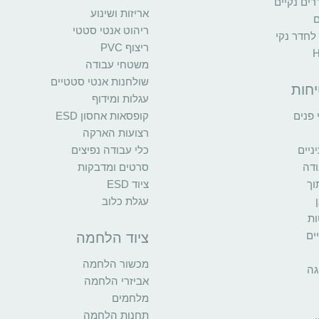
ים נקיים
אריזות ושינוע
ם
ריהוט אנטי סטטי
 לחדר נקי
ריצוף PVC
משטחי עבודה
שולחנות אנטי סטטיים
יחות
עגלות ומידוף
פנים
קופסאות אחסון ESD
רצועות הארקה
יים
כלי עבודה נפיצים
ודה
סרטים ומדבקות
וך
ציוד ESD
עגלת כלוב
ות
ים
ציוד הלחמה
מכשור הלחמה
גה
אביזרי הלחמה
מלחמים
תחנות הלחמה