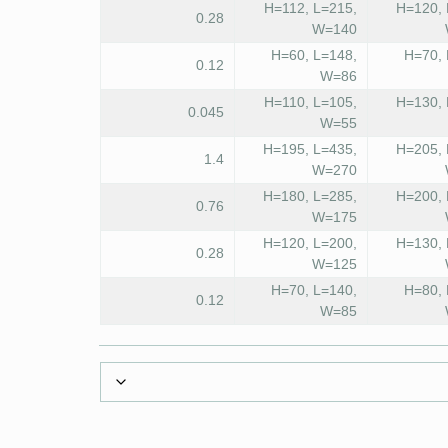
H=112, L=215,
H=120, 
0.28
W=140
H=60, L=148,
H=70, 
0.12
W=86
H=110, L=105,
H=130, 
0.045
W=55
H=195, L=435,
H=205, 
1.4
W=270
H=180, L=285,
H=200, 
0.76
W=175
H=120, L=200,
H=130, 
0.28
W=125
H=70, L=140,
H=80, 
0.12
W=85