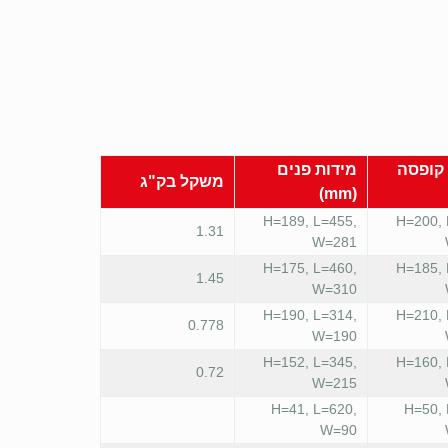
 קופסה
מידות פנים
משקל בק"ג
(mm)
H=189, L=455,
H=200, 
1.31
W=281
H=175, L=460,
H=185, 
1.45
W=310
H=190, L=314,
H=210, 
0.778
W=190
H=152, L=345,
H=160, 
0.72
W=215
H=41, L=620,
H=50, 
W=90