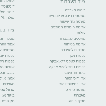
אחזקת חדר
ציוד מעבדות
דיספנסרי
ריהוט מעבדה
כיסויי נעל
משטחי דריכה ארגונומיים
שולחן HPL
משטח נגד עייפות
ארונות חומרים מסוכנים
ציוד בט
עגלות
מתכלים למעבדה
מסכה חצי 
ארונות בטיחות
אפוד זוהר
מנדפים למעבדה
משטפת עינ
כפפות מגן
כפפות עב
כפפות לטקס ללא אבקה
כפפות רית
כפפות ניטריל ללא אבקה
אוזניות מגן
ביגוד חד פעמי
כובע חבט
ארון דיסיקטור
אטמי אוזני
ארון בטיחות צהוב
מאצרות
משטח פי וי סי
שרוול ספי
מאצרות
ביגוד מגן
מנדף ביולוגי
מגן פנים