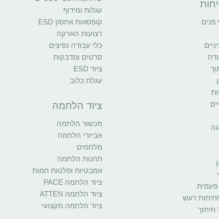
יחות
עגלות ומידוף
פנים
קופסאות אחסון ESD
רצועות הארקה
יים
כלי עבודה נפיצים
ודה
סרטים ומדבקות
וך
ציוד ESD
עגלת כלוב
ות
ים
ציוד הלחמה
מכשור הלחמה
גה
אביזרי הלחמה
מלחמים
תחנות הלחמה
אמבטיות ופלטות חמות
ציוד הלחמה PACE
פעמית
ציוד הלחמה ATTEN
פחיתות רעש
ציוד הלחמה מקצועי
 חיתוך