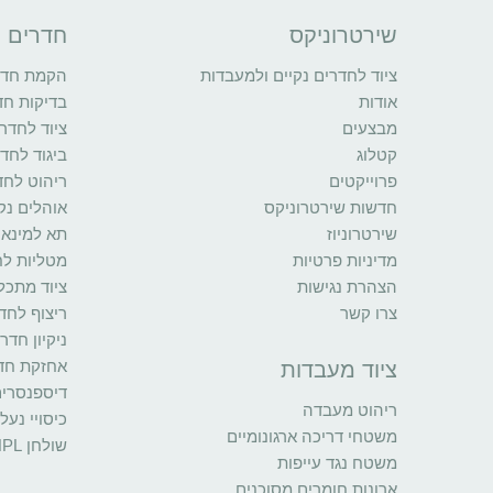
שירטרוניקס
חדרים נ
ציוד לחדרים נקיים ולמעבדות
הקמת חדרי
אודות
בדיקות חד
מבצעים
ציוד לחדרי
קטלוג
ביגוד לחדר
פרוייקטים
ריהוט לחד
חדשות שירטרוניקס
אוהלים נקי
שירטרוניוז
תא למינאר
מדיניות פרטיות
מטליות לח
הצהרת נגישות
ציוד מתכל
צרו קשר
ריצוף לחדר
ניקיון חדר
אחזקת חדר
ציוד מעבדות
דיספנסרי
ריהוט מעבדה
כיסויי נעל
משטחי דריכה ארגונומיים
שולחן HPL
משטח נגד עייפות
ארונות חומרים מסוכנים