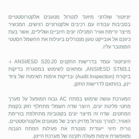
יוניזטור שולחני מיועד לנטרול מטענים אלקטרוסטטיים
בסביבות עבודה עם רכיבים אלקטרוניים רגישים. המכשיר
מייצר זרימת אוויר המכילה יונים חיוביים ושליליים, אשר בעת
כיוונם אל אובייקט טעון מנטרלים ביעילות את החשמל הסטטי
המצטבר עליו.
היוניזטור עומד בדרישות התקנים ANSI/ESD S20.20 ו-
ANSI/ESD STM3.1, ומתאים לשימוש במסגרת בדיקות
ביקורת (Audit Inspection) ובדיקות אימות תאימות של ציוד
יינון, בהתאם לדרישות התקן.
המערכת עושה שימוש במתח AC גבוה המופעל על מערך
מחטי פליטת יונים, היוצר שדה חשמלי מתחלף חזק בקצות
המחטים. שדה זה מייצר יונים בקוטביות מתחלפת בזרימת
האוויר, לצורך נטרול מדויק ויציב של מטענים אלקטרוסטטיים.
נורית חיווי ייעודית מנטרת את פעילות המתח הגבוה
ומאפשרת אימות פעולה תקינה של מערכת היינון.