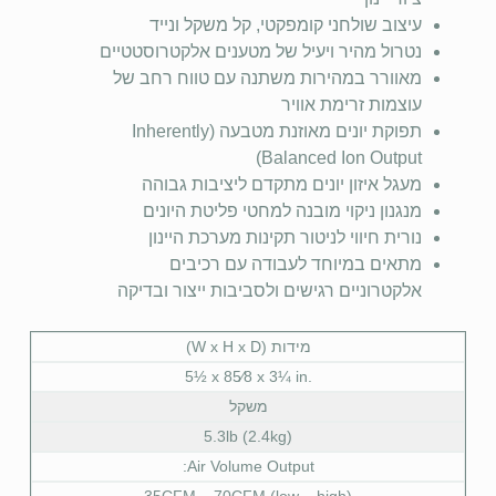
עיצוב שולחני קומפקטי, קל משקל ונייד
נטרול מהיר ויעיל של מטענים אלקטרוסטטיים
מאוורר במהירות משתנה עם טווח רחב של
עוצמות זרימת אוויר
תפוקת יונים מאוזנת מטבעה (Inherently
Balanced Ion Output)
מעגל איזון יונים מתקדם ליציבות גבוהה
מנגנון ניקוי מובנה למחטי פליטת היונים
נורית חיווי לניטור תקינות מערכת היינון
מתאים במיוחד לעבודה עם רכיבים
אלקטרוניים רגישים ולסביבות ייצור ובדיקה
מידות (W x H x D)
5½ x 85⁄8 x 3¼ in.
משקל
5.3lb (2.4kg)
Air Volume Output:
35CFM – 70CFM (low – high)