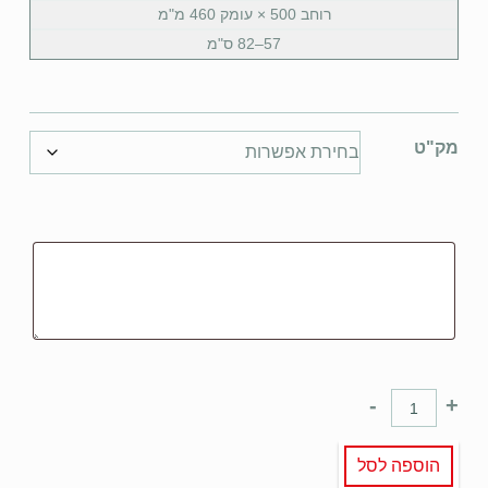
רוחב 500 × עומק 460 מ"מ
57–82 ס"מ
מק"ט
-
+
הוספה לסל