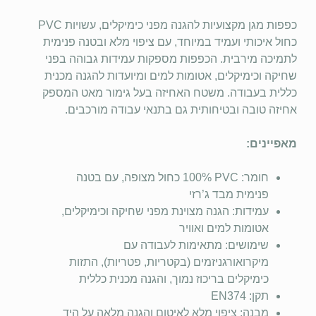
כפפות מגן מקצועיות להגנה מפני כימיקלים, עשויות PVC
כחול איכותי ועמיד במיוחד, עם ציפוי מלא ובטנה פנימית
לתמיכה מירבית. הכפפות מספקות עמידות גבוהה בפני
שחיקה וכימיקלים, אטומות למים ומיועדות להגנה מכנית
כללית בעבודה. משטח האחיזה בעל גימור מאט המספק
אחיזה טובה ובטיחותית גם בתנאי עבודה מורכבים.
מאפיינים:
חומר: ‎100% PVC כחול מצופה, עם בטנה
פנימית מבד ג’רזי
עמידות: הגנה מצוינת מפני שחיקה וכימיקלים,
אטומות למים ואוויר
שימושים: מתאימות לעבודה עם
מיקרואורגניזמים (בקטריות, פטריות), התזות
כימיקלים בריכוז נמוך, והגנה מכנית כללית
תקן: EN374
מבנה: ציפוי מלא לאיטום והגנה מלאה על היד