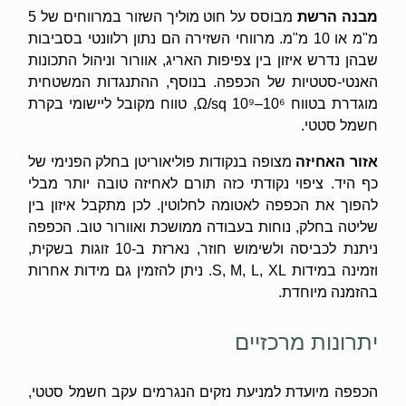
מבנה הרשת
מבוסס על חוט מוליך השזור במרווחים של 5
מ"מ או 10 מ"מ. מרווחי השזירה הם נתון רלוונטי בסביבות
שבהן נדרש איזון בין צפיפות האריג, אוורור וניהול התכונות
האנטי-סטטיות של הכפפה. בנוסף, ההתנגדות המשטחית
מוגדרת בטווח 10⁶–10⁹ Ω/sq, טווח מקובל ליישומי בקרת
חשמל סטטי.
אזור האחיזה
מצופה בנקודות פוליאוריטן בחלק הפנימי של
כף היד. ציפוי נקודתי כזה תורם לאחיזה טובה יותר מבלי
להפוך את הכפפה לאטומה לחלוטין. לכן מתקבל איזון בין
שליטה בחלק, נוחות בעבודה ממושכת ואוורור טוב. הכפפה
ניתנת לכביסה ולשימוש חוזר, נארזת ב-10 זוגות בשקית,
וזמינה במידות S, M, L, XL. ניתן להזמין גם מידות אחרות
בהזמנה מיוחדת.
יתרונות מרכזיים
הכפפה מיועדת למניעת נזקים הנגרמים עקב חשמל סטטי,