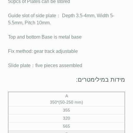
50pcs of Plates can be stored
Guide slot of side plate： Depth 3.5-4mm, Width 5-
5.5mm, Pitch 10mm.
Top and bottom Base is metal base
Fix method: gear track adjustable
Slide plate：five pieces assembled
מידות במילימטרים:
A
350*(50-250 mm)
355
320
565