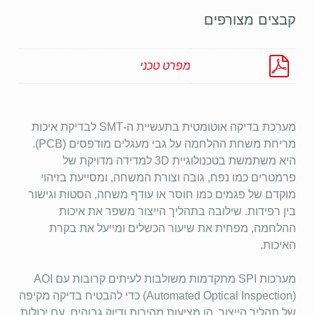
קבצים מצורפים
מפרט טכני
מערכת בדיקה אוטומטית בתעשיית ה-SMT לבדיקת איכות
מריחת משחת ההלחמה על גבי מעגלים מודפסים (PCB).
היא משתמשת בטכנולוגיית 3D למדידה מדויקת של
פרמטרים כמו נפח, גובה וצורת המשחה, ומסייעת בזיהוי
מוקדם של פגמים כמו חוסר או עודף משחה, הסטות וגישור
בין רפידות. שילובה בתהליך הייצור משפר את איכות
ההלחמה, מפחית את שיעור הכשלים ומייעל את בקרת
האיכות.
מערכות SPI מתקדמות משולבות לעיתים קרובות עם AOI
(Automated Optical Inspection) כדי להבטיח בדיקה מקיפה
של תהליך הייצור. הן מציעות מהירות ודיוק גבוהים, עם יכולות