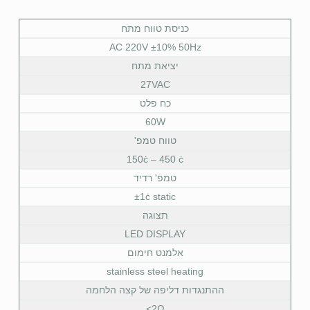
כניסת טווח מתח
AC 220V ±10% 50Hz
יציאת מתח
27VAC
כח פלט
60W
טווח טמפ'
150ċ – 450 ċ
טמפ' רדיד
±1ċ static
תצוגה
LED DISPLAY
אלמנט חימום
stainless steel heating
ההתנגדות דליפה של קצה הלחמה
2Ω>