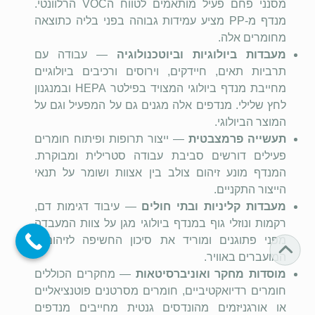
מסנני פחם פעיל מותאמים לטווח ה
VOC
הרלוונטי.
מנדף מ-
PP
מציע עמידות גבוהה בפני בליה כתוצאה
מחומרים אלה.
מעבדות ביולוגיות וביוטכנולוגיה
— עבודה עם
תרביות תאים, חיידקים, וירוסים ורכיבים ביולוגיים
מחייבת מנדף ביולוגי המצויד בפילטר
HEPA
ובמנגנון
לחץ שלילי. מנדפים אלה מגנים גם על המפעיל וגם על
המוצר הביולוגי.
תעשייה פרמצבטית
— ייצור תרופות ופיתוח חומרים
פעילים דורשים סביבת עבודה סטרילית ומבוקרת.
המנדף מונע זיהום צולב בין אצוות ושומר על תנאי
הייצור התקניים.
מעבדות קליניות ובתי חולים
— עיבוד דגימות דם,
רקמות ונוזלי גוף במנדף ביולוגי מגן על צוות המעבדה
מפני פתוגנים ומוריד את סיכון החשיפה לזיהומים
המועברים באוויר.
מוסדות מחקר ואוניברסיטאות
— מחקרים הכוללים
חומרים רדיואקטיביים, חומרים מסרטנים פוטנציאליים
או אורגניזמים מהונדסים גנטית מחייבים מנדפים