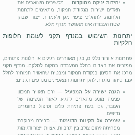
יחידות יניקה ממוקדות
— מכשירים השואבים את
האדים ישירות מנקודת המקור, מתאימים לתחנות
הלחמה, לתהליכי ציפוי מגן ולעמדות ייצור שבהן
שטח העבודה אינו מאפשר מנדף מלא.
יתרונות השימוש במנדף תקני לעומת חלופות
חלקיות
פתרונות אוורור כלליים, כגון מאווררים רגילים או חלונות פתוחים,
מפזרים את האדים בחלל המעבדה במקום לסלקם. מנדף תקני
מרכז את הסינון בנקודת המקור ומבטיח שהאוויר המוחזר לחלל
עבר טיהור מוגדר. להלן יתרונות המאפיינים מנדפים תקניים:
הגנה ישירה על המפעיל
— זרם האוויר המכוון
פנימה מונע מהאדים להגיע לאזור הנשימה של
העובד, גם בעת פתיחת כלים וטיפול בחומרים
נדיפים.
שמירה על תקינות הדגימות
— סביבה מבוקרת
מפחיתה זיהום צולב בין תרביות, אצוות ייצור ודגימות