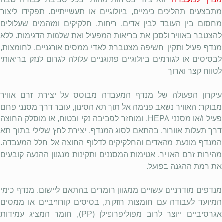
מתבצעים תהליכים כימיים, ביולוגיים או תעשייתיים. תפקידו ליצור
מחסום בין העובד לבין אדים, ריחות, חלקיקים ומזהמים שעלולים
להצטבר באוויר ולסכן את בריאות המפעיל ואת שלמות הדגימות. ללא
מנדף פעיל ותקין, חשיפה מצטברת לאדי ממסים אורגניים, לחומצות,
לבסיסים או לגורמים ביולוגיים פתוגניים עלולה לגרום לנזק בריאותי
לטווח קצר וארוך.
עיקרון הפעולה של מנדף המעבדה מבוסס על יצירת זרם אוויר
מבוקר: האוויר נשאב פנימה אל תוך תא הסינון, עובר דרך מסנני פחם
פעיל ו/או מסנני
HEPA
, ומוחזר לסביבה נקי ובטוח, או מוסלק החוצה
דרך תעלות אוורור, בהתאם לסוג המנדף. יצירת לחץ שלילי בתוך תא
המנדף מונעת מהאדים והחלקיקים לדלוף החוצה אל חלל המעבדה.
מהירות זרם האוויר, אטימות המסננים ותקינות מנגנון ההנעה קובעים
את רמת ההגנה בפועל.
מנדפים מודרניים עשויים ממגוון חומרים בהתאם ליישום. מנדף כימי
המיועד לעבודה עם חומצות חזקות, בסיסים קורוזיביים או ממסים
אגרסיביים ייוצר לרוב מפוליפרופילן (
PP
), חומר המציג עמידות