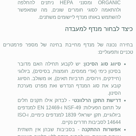
ORGANIC
ומסנני
HEPA
ניתנים להחלפה
ולהתאמה לסוגי חומרים שונים, מה שמאפשר
להשתמש באותו מנדף ליישומים משתנים.
כיצד לבחור מנדף למעבדה
בחירה נכונה של מנדף מחייבת בחינה של מספר פרמטרים
טכניים ותפעוליים:
סיווג סוג הסיכון
: יש לקבוע תחילה האם מדובר
בסיכון כימי (אדי ממסים, חומצות, בסיסים), ביולוגי
(חיידקים, וירוסים, תרביות תאים), או משולב. הסיווג
קובע את סוג המנדף הנדרש ואת מפרט מערכת
הסינון.
דרישת התקן הרלוונטי
- לבדוק אילו תקנים חלים
על תחום הפעילות:
NSF-49
ו-
EN 12469
למנדפים
ביולוגיים, תקן ישראלי 1839 למנדפים כימיים, ו-
ISO
14644
לסביבות חדרים נקיים.
אפשרות ההתקנה
- בסביבות שבהן אין תשתית