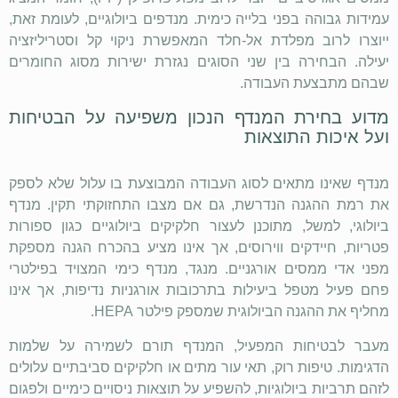
עמידות גבוהה בפני בלייה כימית. מנדפים ביולוגיים, לעומת זאת,
ייוצרו לרוב מפלדת אל-חלד המאפשרת ניקוי קל וסטריליזציה
יעילה. הבחירה בין שני הסוגים נגזרת ישירות מסוג החומרים
שבהם מתבצעת העבודה.
מדוע בחירת המנדף הנכון משפיעה על הבטיחות
ועל איכות התוצאות
מנדף שאינו מתאים לסוג העבודה המבוצעת בו עלול שלא לספק
את רמת ההגנה הנדרשת, גם אם מצבו התחזוקתי תקין. מנדף
ביולוגי, למשל, מתוכנן לעצור חלקיקים ביולוגיים כגון ספורות
פטריות, חיידקים ווירוסים, אך אינו מציע בהכרח הגנה מספקת
מפני אדי ממסים אורגניים. מנגד, מנדף כימי המצויד בפילטרי
פחם פעיל מטפל ביעילות בתרכובות אורגניות נדיפות, אך אינו
מחליף את ההגנה הביולוגית שמספק פילטר
HEPA
.
מעבר לבטיחות המפעיל, המנדף תורם לשמירה על שלמות
הדגימות. טיפות רוק, תאי עור מתים או חלקיקים סביבתיים עלולים
לזהם תרביות ביולוגיות, להשפיע על תוצאות ניסויים כימיים ולפגום