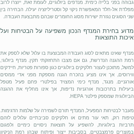
גבוהה בפני בלייה כימית. מנדפים ביולוגיים, לעומת זאת, ייוצרו לרוב
מפלדת אל-חלד המאפשרת ניקוי קל וסטריליזציה יעילה. הבחירה בין
שני הסוגים נגזרת ישירות מסוג החומרים שבהם מתבצעת העבודה.
מדוע בחירת המנדף הנכון משפיעה על הבטיחות ועל
איכות התוצאות
מנדף שאינו מתאים לסוג העבודה המבוצעת בו עלול שלא לספק את
רמת ההגנה הנדרשת, גם אם מצבו התחזוקתי תקין. מנדף ביולוגי,
למשל, מתוכנן לעצור חלקיקים ביולוגיים כגון ספורות פטריות, חיידקים
ווירוסים, אך אינו מציע בהכרח הגנה מספקת מפני אדי ממסים
אורגניים. מנגד, מנדף כימי המצויד בפילטרי פחם פעיל מטפל
ביעילות בתרכובות אורגניות נדיפות, אך אינו מחליף את ההגנה
הביולוגית שמספק פילטר
HEPA
.
מעבר לבטיחות המפעיל, המנדף תורם לשמירה על שלמות הדגימות.
טיפות רוק, תאי עור מתים או חלקיקים סביבתיים עלולים לזהם
תרביות ביולוגיות, להשפיע על תוצאות ניסויים כימיים ולפגום
במוצרים פרמצבטיים. בסביבות ייצור ופיתוח שבהן רמת הניקיון