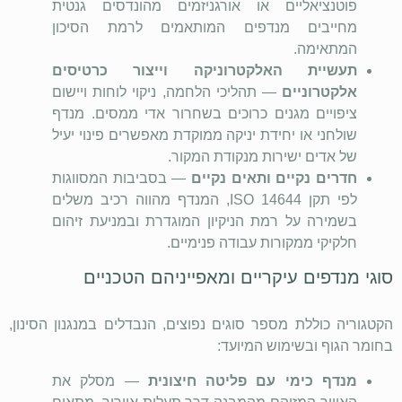
פוטנציאליים או אורגניזמים מהונדסים גנטית
מחייבים מנדפים המותאמים לרמת הסיכון
המתאימה.
תעשיית האלקטרוניקה וייצור כרטיסים
אלקטרוניים
— תהליכי הלחמה, ניקוי לוחות ויישום
ציפויים מגנים כרוכים בשחרור אדי ממסים. מנדף
שולחני או יחידת יניקה ממוקדת מאפשרים פינוי יעיל
של אדים ישירות מנקודת המקור.
חדרים נקיים ותאים נקיים
— בסביבות המסווגות
לפי תקן
ISO 14644
, המנדף מהווה רכיב משלים
בשמירה על רמת הניקיון המוגדרת ובמניעת זיהום
חלקיקי ממקורות עבודה פנימיים.
סוגי מנדפים עיקריים ומאפייניהם הטכניים
הקטגוריה כוללת מספר סוגים נפוצים, הנבדלים במנגנון הסינון,
בחומר הגוף ובשימוש המיועד:
מנדף כימי עם פליטה חיצונית
— מסלק את