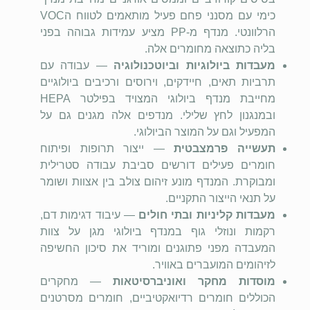
כימי עם מסנני פחם פעיל מותאמים לטווח ה
VOC
הרלוונטי. מנדף מ-
PP
מציע עמידות גבוהה בפני
בליה כתוצאה מחומרים אלה.
מעבדות ביולוגיות וביוטכנולוגיה
— עבודה עם
תרביות תאים, חיידקים, וירוסים ורכיבים ביולוגיים
מחייבת מנדף ביולוגי המצויד בפילטר
HEPA
ובמנגנון לחץ שלילי. מנדפים אלה מגנים גם על
המפעיל וגם על המוצר הביולוגי.
תעשייה פרמצבטית
— ייצור תרופות ופיתוח
חומרים פעילים דורשים סביבת עבודה סטרילית
ומבוקרת. המנדף מונע זיהום צולב בין אצוות ושומר
על תנאי הייצור התקניים.
מעבדות קליניות ובתי חולים
— עיבוד דגימות דם,
רקמות ונוזלי גוף במנדף ביולוגי מגן על צוות
המעבדה מפני פתוגנים ומוריד את סיכון החשיפה
לזיהומים המועברים באוויר.
מוסדות מחקר ואוניברסיטאות
— מחקרים
הכוללים חומרים רדיואקטיביים, חומרים מסרטנים