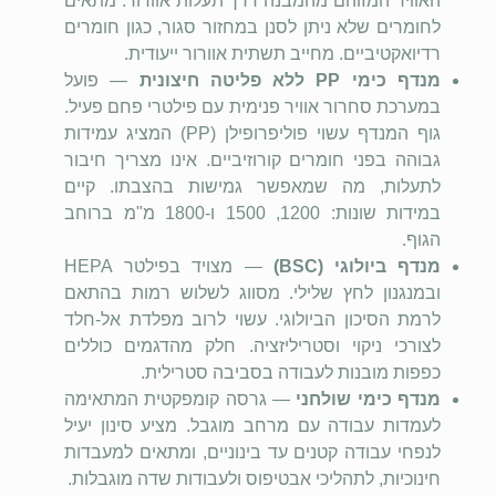
האוויר המזוהם מהמבנה דרך תעלות אוורור. מתאים
לחומרים שלא ניתן לסנן במחזור סגור, כגון חומרים
רדיואקטיביים. מחייב תשתית אוורור ייעודית.
מנדף כימי
PP
ללא פליטה חיצונית
— פועל
במערכת סחרור אוויר פנימית עם פילטרי פחם פעיל.
גוף המנדף עשוי פוליפרופילן (
PP
) המציג עמידות
גבוהה בפני חומרים קורוזיביים. אינו מצריך חיבור
לתעלות, מה שמאפשר גמישות בהצבתו. קיים
במידות שונות: 1200, 1500 ו-1800 מ"מ ברוחב
הגוף.
מנדף ביולוגי (
BSC
)
— מצויד בפילטר
HEPA
ובמנגנון לחץ שלילי. מסווג לשלוש רמות בהתאם
לרמת הסיכון הביולוגי. עשוי לרוב מפלדת אל-חלד
לצורכי ניקוי וסטריליזציה. חלק מהדגמים כוללים
כפפות מובנות לעבודה בסביבה סטרילית.
מנדף כימי שולחני
— גרסה קומפקטית המתאימה
לעמדות עבודה עם מרחב מוגבל. מציע סינון יעיל
לנפחי עבודה קטנים עד בינוניים, ומתאים למעבדות
חינוכיות, לתהליכי אבטיפוס ולעבודות שדה מוגבלות.