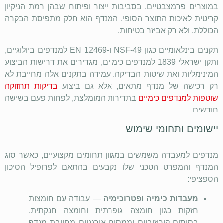
במוצרים פרמצבטיים. בסביבות ייצור ופיתוח שבהן רמת הניקיון
קריטית לאיכות התוצר הסופי, המנדף הוא חלק מתפיסת הבקרה
הכוללת, ולא רק אביזר בטיחות.
תקנים בינלאומיים כגון
NSF-49
ו-
EN 12469
למנדפים ביולוגיים,
ותקן ישראלי 1839 למנדפים כימיים, מגדירים את דרישות הביצוע
המינימליות ואת שיטות הבדיקה. עמידה בתקנים אלה מחייבת לא
רק רכישה של מנדף מתאים, אלא גם ביצוע
בדיקות תחזוקה
שוטפות למנדפים כימיים
בתדירות המומלצת, לפחות פעם בשישה
חודשים.
יישומים ותחומי שימוש
מנדפים למעבדה משמשים במגוון תחומים מקצועיים, כאשר סוג
המנדף והמפרט הטכני שלו נקבעים בהתאם לפרופיל הסיכון
הספציפי:
מעבדות כימיה ופטרוכימיה
— עבודה עם חומצות
חזקות כגון חומצה גופרתית וחומצה חנקתית,
בסיסים קורוזיביים וממסים אורגניים מחייבת מנדף