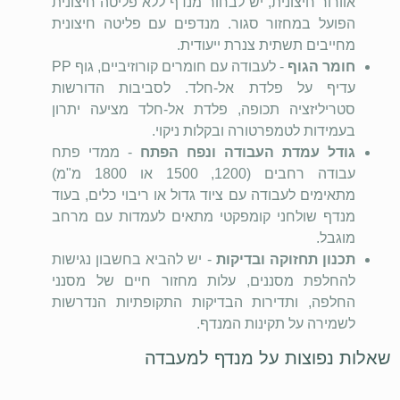
אוורור חיצונית, יש לבחור מנדף ללא פליטה חיצונית
הפועל במחזור סגור. מנדפים עם פליטה חיצונית
מחייבים תשתית צנרת ייעודית.
חומר הגוף
- לעבודה עם חומרים קורוזיביים, גוף
PP
עדיף על פלדת אל-חלד. לסביבות הדורשות
סטריליזציה תכופה, פלדת אל-חלד מציעה יתרון
בעמידות לטמפרטורה ובקלות ניקוי.
גודל עמדת העבודה ונפח הפתח
- ממדי פתח
עבודה רחבים (1200, 1500 או 1800 מ"מ)
מתאימים לעבודה עם ציוד גדול או ריבוי כלים, בעוד
מנדף שולחני קומפקטי מתאים לעמדות עם מרחב
מוגבל.
תכנון תחזוקה ובדיקות
- יש להביא בחשבון נגישות
להחלפת מסננים, עלות מחזור חיים של מסנני
החלפה, ותדירות הבדיקות התקופתיות הנדרשות
לשמירה על תקינות המנדף.
שאלות נפוצות על מנדף למעבדה