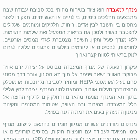
מנדף למעבדה
הוא ציוד בטיחות מהותי בכל סביבת עבודה שבה
מתבצעים תהליכים כימיים, ביולוגיים או תעשייתיים. תפקידו ליצור
מחסום בין העובד לבין אדים, ריחות, חלקיקים ומזהמים שעלולים
להצטבר באוויר ולסכן את בריאות המפעיל ואת שלמות הדגימות.
ללא מנדף פעיל ותקין, חשיפה מצטברת לאדי ממסים אורגניים,
לחומצות, לבסיסים או לגורמים ביולוגיים פתוגניים עלולה לגרום
לנזק בריאותי לטווח קצר וארוך.
עיקרון הפעולה של מנדף המעבדה מבוסס על יצירת זרם אוויר
מבוקר: האוויר נשאב פנימה אל תוך תא הסינון, עובר דרך מסנני
פחם פעיל ו/או מסנני
HEPA
, ומוחזר לסביבה נקי ובטוח, או מוסלק
החוצה דרך תעלות אוורור, בהתאם לסוג המנדף. יצירת לחץ שלילי
בתוך תא המנדף מונעת מהאדים והחלקיקים לדלוף החוצה אל
חלל המעבדה. מהירות זרם האוויר, אטימות המסננים ותקינות
מנגנון ההנעה קובעים את רמת ההגנה בפועל.
מנדפים מודרניים עשויים ממגוון חומרים בהתאם ליישום. מנדף
כימי המיועד לעבודה עם חומצות חזקות, בסיסים קורוזיביים או
ממסים אגרסיביים ייוצר לרוב מפוליפרופילן (
PP
), חומר המציג