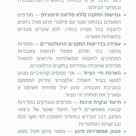
ניסוי. הדבר קריטי במיוחד בתעשייה הפרמצבטית
ובמחקר הביולוגי.
גמישות התקנה (ללא פליטה חיצונית)
— מנדפים
הפועלים במחזור סגור עם פילטרי פחם פעיל ניתנים
להצבה בכל נקודה בחדר, ללא שינויים מבניים
בתשתיות האוורור.
עמידה בדרישות התקנים הרגולטוריים
— מוסדות
מחקר, בתי חולים, מפעלי תרופות ומעבדות
המחויבים לתקנות ממשלתיות נדרשים להפעיל
מנדפים שהוכחה עמידתם בתקנים הרלוונטיים.
הארכת חיי הציוד
— אדי ממסים קורוזיביים נוטים
לפגוע בציוד חשמלי, אלקטרוני ומדויק הממוקם
בסביבת העבודה. סינון יעיל מפחית חשיפה זו
ומאריך את תוחלת חיי הציוד.
תיעוד ובקרת איכות
— מנדפים הנבדקים בתדירות
קבועה מאפשרים לייצר תיעוד שוטף של ביצועי
הסינון, דבר הנדרש בתהליכי הסמכה לפי תקני
ISO
ובביקורות רגולטוריות.
מגוון אפשרויות סינון
— מסנני פחם פעיל מסוג