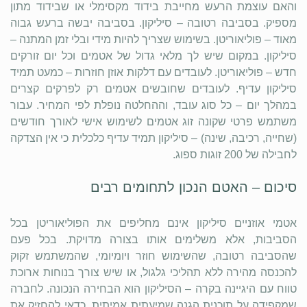
והאם עוצמת הרעש מחייבת בידוד מקסימלי או שבידוד מתון
מספיק. בסביבה רטובה – סיליקון. בסביבה יבשה ברעש גבוה
מאוד – פוליאוריטן. בשימוש שצריך להיות מידי ובלי זמן המתנה –
סיליקון. במקום שיש לך מלאי גדול של אטמים וכל יום זורקים
חדש – פוליאוריטן. לעובדים עם דלקות אוזן חוזרות – כמעט תמיד
סיליקון עדיף. לעובדים שחובשים אטמים רק לפרקים קצרים
במהלך יום – כל סוג עובד, וההחלטה נופלת לפי המחיר. עבור
משתמש פרטי שקונה זוג אטמים לשימוש אישי לאורך חודשים
(שחייה, רכיבה, שינה) – סיליקון תמיד עדיף כלכלית כי אין הצדקה
לחבילה של 200 זוגות ספוג.
סיכום – האטם הנכון לתחומים רבים
אטמי אוזניים סיליקון אינם מחליפים את הפוליאוריטן בכל
הסביבות, אלא משלימים אותו בצורה מדויקת. בכל פעם
שהסביבה רטובה, שהשימוש חוזר ויומיומי, שהמשתמש זקוק
להכנסה מהירה ללא תהליכי גלגול, או שיש צורך בנוחות ארוכת
טווח עם היגיינה בקרה – הסיליקון הוא הבחירה הנכונה. לחברה
שמקפידה על תוכנית הגנה שמיעתית אמיתית, כדאי להחזיק את