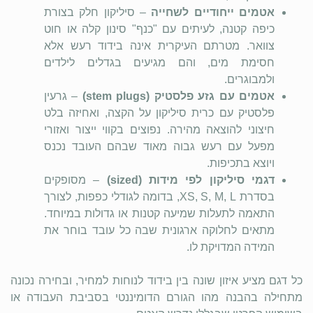
אטמים ייחודיים לשחייה
– סיליקון חלק בצורת
כיפה קטנה, לעיתים עם "כנף" סינון קלה או חוט
צוואר. מטרתם העיקרית אינה בידוד רעש אלא
חסימת מים, והם מגיעים בגדלים לילדים
ולמבוגרים.
אטמים עם גזע פלסטיק (stem plugs)
– גרעין
פלסטיק עם כרית סיליקון על הקצה, ואחיזה בלט
חיצוני להוצאה מהירה. נפוצים בקווי ייצור ואזורי
מפעל עם רעש גבוה מאוד שבהם העובד נכנס
ויוצא בתכיפות.
דגמי סיליקון לפי מידות (sized)
– מסופקים
בסדרת XS, S, M, L, בדומה לגודלי כפפות, לצורך
התאמה לתעלות שמיעה קטנות או גדולות במיוחד.
מתאים לחלוקה ארגונית שבה כל עובד בוחר את
המידה המדויקת לו.
כל דגם מציע איזון שונה בין בידוד לנוחות למחיר, ובחירה נכונה
מתחילה בהבנה מהו הגורם הדומיננטי בסביבת העבודה או