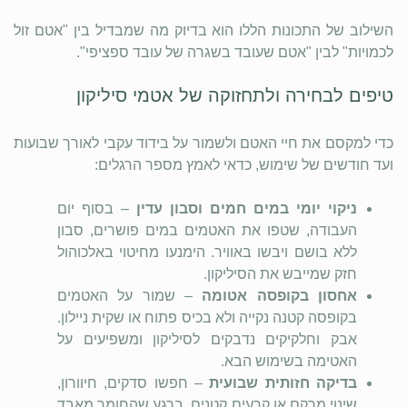
השילוב של התכונות הללו הוא בדיוק מה שמבדיל בין "אטם זול
לכמויות" לבין "אטם שעובד בשגרה של עובד ספציפי".
טיפים לבחירה ולתחזוקה של אטמי סיליקון
כדי למקסם את חיי האטם ולשמור על בידוד עקבי לאורך שבועות
ועד חודשים של שימוש, כדאי לאמץ מספר הרגלים:
ניקוי יומי במים חמים וסבון עדין
– בסוף יום
העבודה, שטפו את האטמים במים פושרים, סבון
ללא בושם ויבשו באוויר. הימנעו מחיטוי באלכוהול
חזק שמייבש את הסיליקון.
אחסון בקופסה אטומה
– שמור על האטמים
בקופסה קטנה נקייה ולא בכיס פתוח או שקית ניילון.
אבק וחלקיקים נדבקים לסיליקון ומשפיעים על
האטימה בשימוש הבא.
בדיקה חזותית שבועית
– חפשו סדקים, חיוורון,
שינוי מרקם או קרעים קטנים. ברגע שהחומר מאבד