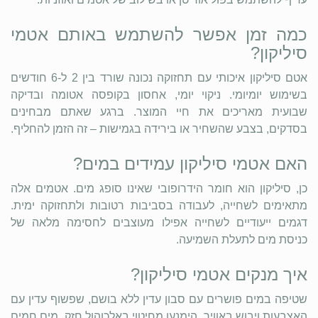
כמה זמן אפשר להשתמש באותם אטמי
סיליקון?
אטם סיליקון איכותי עם תחזוקה נכונה שורד בין 2 ל-6 חודשים
בשימוש יומיומי. ניקוי יומי, אחסון בקופסה אטומה ובדיקה
שבועית מאריכים את חיי המוצר. ברגע שאתם מבחינים
בסדקים, בצבע שהשחיר או בירידה בגמישות – זה הזמן להחליף.
האם אטמי סיליקון עמידים במים?
כן, סיליקון הוא חומר הידרופובי שאינו סופג מים. אטמים אלה
מתאימים לשחייה, לעבודה בסביבות רטובות ולתחזוקה ימית.
דגמים ייעודיים לשחייה אפילו מעוצבים לחסימה מלאה של
כניסת מים לתעלת השמיעה.
איך מנקים אטמי סיליקון?
שטיפה במים פושרים עם סבון עדין ללא בושם, שפשוף עדין עם
האצבעות ויבוש באוויר. הימנעו מחיטוי באלכוהול חזק, מים חמים