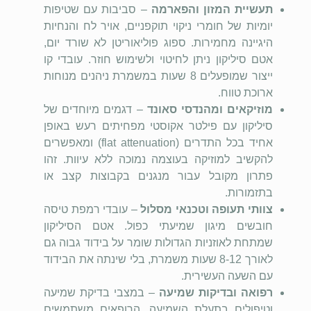
תעשיית המזון והפארמה
– סביבות עם שטיפות
יומיות של חומרי ניקוי תוקפניים, אויר לח והנחיות
היגיינה מחמירות. ספוג פוליאוריטן לא שורד יום,
אטם סיליקון ניתן לחיטוי ולשימוש חוזר. עובדי קו
ייצור שמופעלים 8 שעות במשמרת ניהנים מנוחות
ארוכת טווח.
מוזיקאים ומהנדסי סאונד
– דגמים מיוחדים של
סיליקון עם פילטר אקוסטי מפחיתים רעש באופן
אחיד בכל התדרים (flat attenuation) ומאפשרים
להקשיב למוזיקה בעוצמה נמוכה ללא עיוות. זהו
פתרון מקובל עבור מנגנים בקבוצות קצב או
בתזמורות.
צוותי תעופה וטכנאי מסלול
– עובדי רמפת טיסה
חובשים מיגון שמיעתי כפול. אטם הסיליקון
שמתחת לאוזניות הגדולות שומר על בידוד גבוה גם
לאורך 8-12 שעות משמרת, בלי שינתה את הבידוד
עם השעה העשירית.
רפואה ובדיקות שמיעה
– במצבי בדיקת שמיעה
וטיפולים בתעלת השמיעה, הרופאים משתמשים