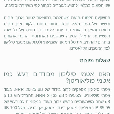
שני הסוגים במלאי ולהציע לעובדים לבחור לפי משמרת וסביבה.
ההשקעה הקטנה הזאת משתלמת בתוצאות לטווח ארוך: פחות
נטישה של מיגון בגלל חוסר נוחות, פחות דלקות אוזן, פחות
פסולת ומאזן בריאותי טוב יותר לעובדים בסופה של כל שנה
תעשייתית. זו אולי הסיבה שבשנים האחרונות, הרבה ארגונים
בוחרים להרחיב את סל המיגון השמיעתי ולכלול גם אטמי סיליקון
לצד האטמים הקלאסיים.
שאלות נפוצות
האם אטמי סיליקון מבודדים רעש כמו
אטמי פוליאוריטן?
אטמי סיליקון מספקים לרוב בידוד של NRR 20-25 dB, בעוד
אטמי פוליאוריטן מגיעים ל-NRR 29-33 dB. ההבדל הוא 5-10
dB שהם משמעותיים ברעש גבוה מאוד. במקומות עם רעש של
85-95 dB הסיליקון מספק בידוד מספק, אך ברעש מעל 100 dB
עדיף להשתמש בפוליאוריטן או בשילוב של אטמים ואוזניות.