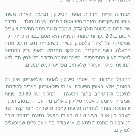
מבחינה פיזית, מרבית אטמי הסיליקון מגיעים באחת משתי
אופציות עיקריות. האחת היא אטם בצורת "עץ חג מולד" – סדרה
של חרוטים בקוטר הולך וגדל, שמכסים את פתח התעלה ויוצרים
איטום ב-2-3 נקודות שונות. השנייה היא אטם בצורת כרית רכה
שמעוגנת על "ציר" פלסטיק קשיח, כשהכרית נסגרת על פתח
התעלה. בשני המקרים, הסיליקון מתגמש באופן עדין בהתאם
לצורת האוזן הספציפית, ומייצר אטימה הדוקה בלי לחץ חד וללא
תחושת "מילוי" עמוקה שלעיתים מפריעה למשתמשים.
ההבדל המהותי בין אטמי סיליקון לאטמי פוליאוריטן אינו רק
בחומר, אלא באופן הפעולה: אטמי פוליאוריטן חייבים להידחס,
להיכנס ולהתרחב בתוך התעלה – תהליך של 30-60 שניות
שמצריך מיומנות. אטמי סיליקון פועלים מיד עם ההכנסה. תכונה
זו הופכת אותם לבחירה טבעית למצבים שבהם הזמן קצר, כמו
מעבר בין אזורי רעש שונים באותו מפעל, נסיעה בטיסה שבה
הטורבינות מתנסות פתאום, או עבודה בחוץ עם כלים שמופעלים
לפרקים.