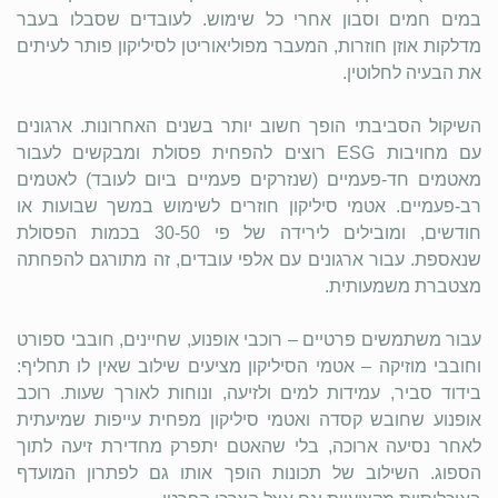
במים חמים וסבון אחרי כל שימוש. לעובדים שסבלו בעבר
מדלקות אוזן חוזרות, המעבר מפוליאוריטן לסיליקון פותר לעיתים
את הבעיה לחלוטין.
השיקול הסביבתי הופך חשוב יותר בשנים האחרונות. ארגונים
עם מחויבות ESG רוצים להפחית פסולת ומבקשים לעבור
מאטמים חד-פעמיים (שנזרקים פעמיים ביום לעובד) לאטמים
רב-פעמיים. אטמי סיליקון חוזרים לשימוש במשך שבועות או
חודשים, ומובילים לירידה של פי 30-50 בכמות הפסולת
שנאספת. עבור ארגונים עם אלפי עובדים, זה מתורגם להפחתה
מצטברת משמעותית.
עבור משתמשים פרטיים – רוכבי אופנוע, שחיינים, חובבי ספורט
וחובבי מוזיקה – אטמי הסיליקון מציעים שילוב שאין לו תחליף:
בידוד סביר, עמידות למים ולזיעה, ונוחות לאורך שעות. רוכב
אופנוע שחובש קסדה ואטמי סיליקון מפחית עייפות שמיעתית
לאחר נסיעה ארוכה, בלי שהאטם יתפרק מחדירת זיעה לתוך
הספוג. השילוב של תכונות הופך אותו גם לפתרון המועדף