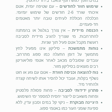
במים הופך לגוש רופף ומאבד בידוד לחלוטין.
שימוש חוזר לחודשים
– עם שטיפה יומית, אטם
איכותי שורד 2-6 חודשים של שימוש יומיומי.
הכלכלה הכוללת לעיתים טובה יותר מאטמים
חד-פעמיים.
הכנסה מיידית
– אין צורך בגלגול או בהמתנה
להתרחבות. מי שצריך להגיב מיידית לסביבה
רועשת מקבל אטם פעיל תוך שניות.
נוחות מתמשכת
– סיליקון אינו מפעיל לחץ
מתמשך על דופן התעלה כמו ספוג מתרחב.
עובדים שסובלים מכאב לאחר אטמי פוליאוריטן
רבים מוצאים בסיליקון מזור.
נוח להוצאה וכניסה חוזרת
– אטם עם גזע או חוט
נשלף בקלות, ועובד יכול להסיר אותו לשיחה קצרה
ולהחזיר מיד.
פתרון ידידותי לסביבה
– פחות פסולת פלסטיק
ופחות משאבים לייצור יחסית למספר ימי השימוש.
היגיינה מבוקרת
– ניקוי קל במים וסבון עדין, ללא
ספיגת שומני העור כמו באטמי ספוג.