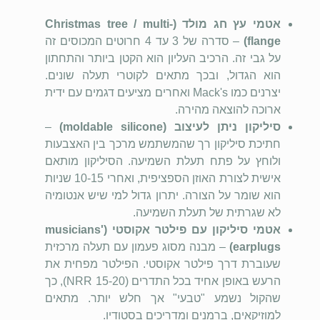
אטמי עץ חג מולד (Christmas tree / multi-
flange)
– סדרה של 3 עד 4 חרוטים המכוסים זה
על גבי זה. הרכיב העליון הוא הקטן ביותר והתחתון
הוא הגדול, ובכך מתאים לקוטרי תעלה שונים.
יצרנים כמו Mack's ואחרים מציעים דגמים עם ידית
ארוכה להוצאה מהירה.
סיליקון ניתן לעיצוב (moldable silicone)
–
חתיכת סיליקון רך שהמשתמש מרכך בין האצבעות
ולוחץ על פתח תעלת השמיעה. הסיליקון מותאם
אישית לצורת האוזן הספציפית, ואחרי 10-15 שניות
הוא שומר על הצורה. יתרון גדול למי שיש אנטומיה
לא שגרתית של תעלת השמיעה.
אטמי סיליקון עם פילטר אקוסטי (musicians'
earplugs)
– מבנה מסוג פעמון עם תעלה מרכזית
שעוברת דרך פילטר אקוסטי. הפילטר מפחית את
הרעש באופן אחיד בכל התדרים (NRR 15-20), כך
שהקול נשמע "טבעי" אך חלש יותר. מתאים
למוזיקאים, ברמנים ומדריכים בסטודיו.