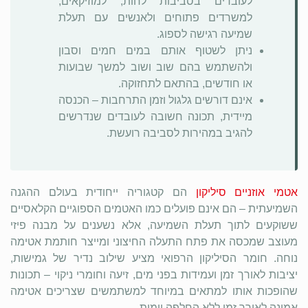
לעובדים בסביבות לחות, למוזיקאים,
למשרדים פתוחים ולאנשים עם תעלת
שמיעה רגישה לספוג.
ניתן לשטוף אותם במים חמים וסבון
ולהשתמש בהם שוב ושוב למשך שבועות
או חודשים, בהתאם לתחזוקה.
אינם דורשים גלגול וזמן התרחבות – הכנסה
מיידית, תכונה חשובה לעובדים שנדרשים
להגיב במהירות לסביבה רועשת.
אטמי אוזניים סיליקון
הם קטגוריה ייחודית בעולם ההגנה
השמיעתית – הם אינם פועלים כמו האטמים הספוגיים הקלאסיים
ששוקעים לתוך תעלת השמיעה, אלא נשענים על מבנה פיזי
מעוצב שמכסה את פתח התעלה החיצוני ומייצר חותמת אטימה
נוחה. חומר הסיליקון הרפואי מציע שילוב נדיר של גמישות,
יציבות לאורך זמן ועמידות בפני מים, זיעה וחומרי ניקוי – תכונות
שהופכות אותו למתאים במיוחד למשתמשים שצריכים אטימה
אמינה לאורך זמן ללא החלפה יומית.