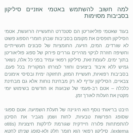
למה חשוב להשתמש באטמי אוזניים סיליקון
בסביבות מסוימות
בעוד שאטמי פוליאוריטן הם סטנדרט התעשייה הרועשת, אטמי
הסיליקון תופסים את מקומם בסביבות שבהן חומרי הספוג פשוט
לא שורדים. המים, הזיעה, החומציות של סבונים תעשייתיים
וחשיפה חוזרת לניקוי מהירים גוררים פירוק של ספוג פוליאוריטן
בתוך ימים. לעומת זאת, סיליקון רפואי עמיד בפני כל אלה, נשאר
גמיש ללא איבוד ביצועים וחוזר לצורתו המקורית בכל פעם.
בסביבות רפואיות, תעשיית המזון, תחזוקה ימית ובסיסי אימונים
צבאיים, הסיליקון עדיף לא רק מבחינת נוחות אלא גם מבחינת
כלכלה – אטם רב-פעמי של שבועות או חודשים בשימוש יומי
מקטין את העלות לאורך זמן.
היבט בריאותי נוסף הוא היגיינה של תעלת השמיעה. אטם ספוגי
שסופג הפרשות טבעיות, לחות ושמן מגביר את הסיכון
להתפתחות פלורה חיידקית שגורמת לדלקות חיצוניות (otitis
externa). סיליקון רפואי הוא חומר חלק ולא-סופג שניתן לחטא