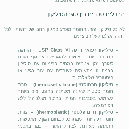
בשימוש הפרטי שבגללו נדרש האטם.
הבדלים טכניים בין סוגי הסיליקון
לא כל סיליקון זהה. החומר מופיע במגוון רחב של דרגות, ולכל
דרגה השלכות על הביצועים:
סיליקון רפואי דרגה USP Class VI
– הדרגה
הגבוהה ביותר, מאושרת למגע ישיר עם גוף האדם
לאורך זמן. אטמים במחיר פרימיום עם סיליקון
ברמה זו מתאימים לעובדים עם עור רגיש או
היסטוריה של אלרגיות.
סיליקון תרמוסטי (thermoset silicone)
– צורת
חומר סטטית שאינה משתנה בחום. יציב ביותר
לשימוש בסביבות חמות ובחיטוי מאלכוהול ללא
דפורמציה.
סיליקון תרמופלסטי (thermoplastic)
– צורת
חומר רכה יותר שמתרככת בחום הגוף, ומאפשרת
התאמה מעודנת לצורת האוזן – כמו באטמי